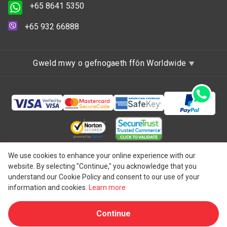
+65 8641 5350
+65 932 66888
Gweld mwy o gefnogaeth ffôn Worldwide
Hawlfraint © 1997 - 2026 One IBC Limited, wedi'i
We use cookies to enhance your online experience with our
website. By selecting "Continue," you acknowledge that you
ymgorffori yng Nghymru a Lloegr, y Deyrnas Unedig ag
understand our Cookie Policy and consent to our use of your
atebolrwydd cyfyngedig ac aelod-gwmni o rwydwaith One
information and cookies.
Learn more
IBC o endid cyfreithiol annibynnol ac ar wahân sy'n
Continue
®
gysylltiedig ag One IBC
Group ("
One IBC Limited
"), endid