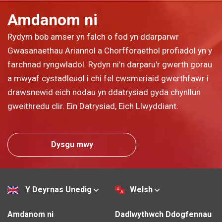
Amdanom ni
Rydym bob amser yn falch o fod yn ddarparwr
Gwasanaethau Ariannol a Chorfforaethol profiadol yn y
farchnad ryngwladol. Rydyn ni'n darparu'r gwerth gorau
a mwyaf cystadleuol i chi fel cwsmeriaid gwerthfawr i
drawsnewid eich nodau yn ddatrysiad gyda chynllun
gweithredu clir. Ein Datrysiad, Eich Llwyddiant.
Dysgu mwy
Y Deyrnas Unedig
Welsh
Amdanom ni
Dadlwythwch Ddogfennau