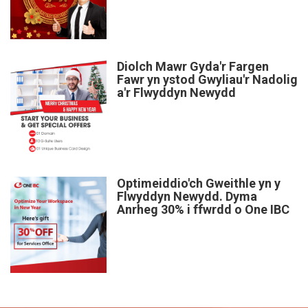
Diolch Mawr Gyda'r Fargen
Fawr yn ystod Gwyliau'r Nadolig
a'r Flwyddyn Newydd
Optimeiddio'ch Gweithle yn y
Flwyddyn Newydd. Dyma
Anrheg 30% i ffwrdd o One IBC