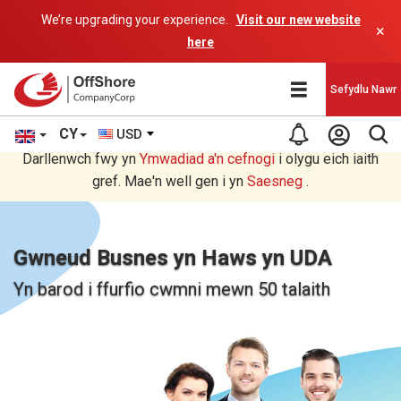
We’re upgrading your experience.
Visit our new website
×
here
Sefydlu Nawr
CY
USD
Rydych chi'n darllen yn Welsh cyfieithu gan raglen AI.
Darllenwch fwy yn
Ymwadiad a'n
cefnogi
i olygu eich iaith
gref. Mae'n well gen i yn
Saesneg
.
Gwneud Busnes yn Haws yn UDA
Yn barod i ffurfio cwmni mewn 50 talaith