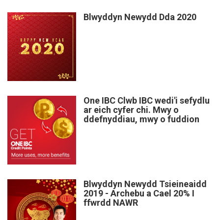
Blwyddyn Newydd Dda 2020
One IBC Clwb IBC wedi'i sefydlu
ar eich cyfer chi. Mwy o
ddefnyddiau, mwy o fuddion
Blwyddyn Newydd Tsieineaidd
2019 - Archebu a Cael 20% I
ffwrdd NAWR