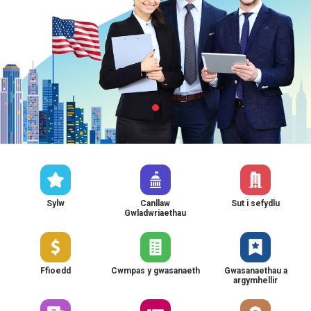
Sylw
Canllaw
Sut i sefydlu
Gwladwriaethau
Ffioedd
Cwmpas y gwasanaeth
Gwasanaethau a
argymhellir