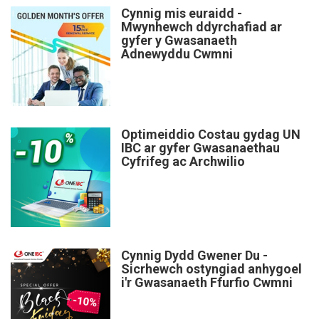
Cynnig mis euraidd -
Mwynhewch ddyrchafiad ar
gyfer y Gwasanaeth
Adnewyddu Cwmni
Optimeiddio Costau gydag UN
IBC ar gyfer Gwasanaethau
Cyfrifeg ac Archwilio
Cynnig Dydd Gwener Du -
Sicrhewch ostyngiad anhygoel
i'r Gwasanaeth Ffurfio Cwmni