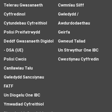
Telerau Gwasanaeth
Cwmnïau Silff
Cyffredinol
Gwledydd /
Cytundebau Cyfreithiol
Awdurdodaethau
Polisi Preifatrwydd
Geirfa
Deddf Gwasanaeth Digidol
Gwneud Taliad
- DSA (UE)
Un Strwythur One IBC
Polisi Cwcis
Cwestiynau Cyffredin
Canllawiau Talu
Gwledydd Sancsiynau
FATF
Un Diogelu One IBC
Ymwadiad Cyfreithiol