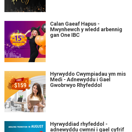
Calan Gaeaf Hapus -
Mwynhewch y wledd arbennig
gan One IBC
Hyrwyddo Cwympiadau ym mis
Medi - Adnewyddu i Gael
Gwobrwyo Rhyfeddol
Hyrwyddiad rhyfeddol -
adnewyddu cwmni i gael cyfrif