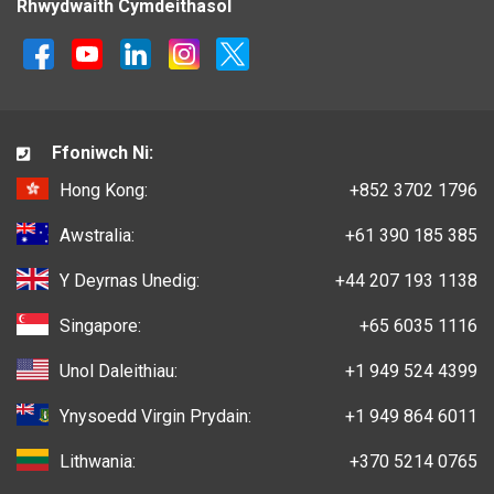
Rhwydwaith Cymdeithasol
Ffoniwch Ni:
Hong Kong:
+852 3702 1796
Awstralia:
+61 390 185 385
Y Deyrnas Unedig:
+44 207 193 1138
Singapore:
+65 6035 1116
Unol Daleithiau:
+1 949 524 4399
Ynysoedd Virgin Prydain:
+1 949 864 6011
Lithwania:
+370 5214 0765