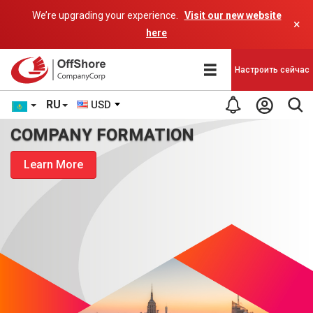
We’re upgrading your experience.
Visit our new website
×
here
Настроить сейчас
RU
USD
COMPANY FORMATION
Learn More