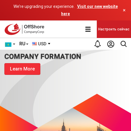
We’re upgrading your experience.
Visit our new website
×
here
Настроить сейчас
RU
USD
COMPANY FORMATION
Learn More