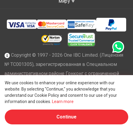
миру
Copyright © 1997 - 2026 One IBC Limited. (Лицензия
№ TC001305), зарегистрированная в Специальном
административном районе Гонконг с ограниченной
ответственностью и являющаяся членом сети One IBC
We use cookies to enhance your online experience with our
website. By selecting "Continue," you acknowledge that you
независимых и отдельных юридических лиц,
understand our Cookie Policy and consent to our use of your
®
аффилированных с One IBC
Group ("
One IBC Limited
"),
information and cookies.
Learn more
швейцарской компанией. Все права защищены.
Continue
Пожалуйста, см.
Структуру One IBC
для получения
дополнительной информации.