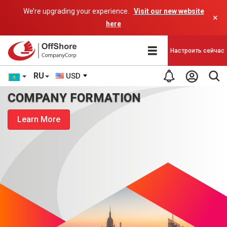
We’re upgrading your experience.
Visit our new website
×
here
Настроить сейчас
RU
USD
COMPANY FORMATION
Learn More