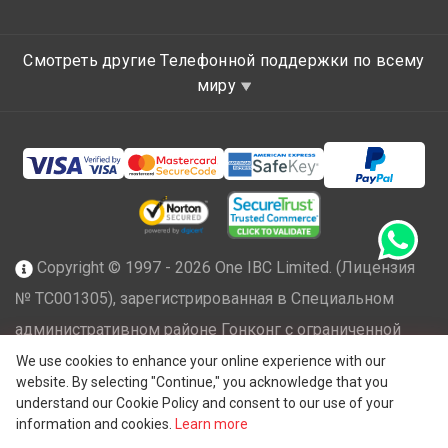
Смотреть другие Телефонной поддержки по всему
миру
Copyright © 1997 - 2026 One IBC Limited. (Лицензия
№ TC001305), зарегистрированная в Специальном
административном районе Гонконг с ограниченной
ответственностью и являющаяся членом сети One IBC
We use cookies to enhance your online experience with our
website. By selecting "Continue," you acknowledge that you
независимых и отдельных юридических лиц,
understand our Cookie Policy and consent to our use of your
®
аффилированных с One IBC
Group ("
One IBC Limited
"),
information and cookies.
Learn more