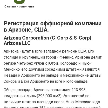
Скачать и заполнить
Регистрация оффшорной компании
в Аризоне, США.
Arizona Corporation (C-Corp & S-Corp)
Arizona LLC
Аризона - штат в юго-западном регионе США. Его
столица и крупнейший город - Феникс. Аризона делит
регион Четырех углов с Ютой, Колорадо и Нью-
Мексико; его другими соседними штатами являются
Невада и Аризонато на западе и мексиканские штаты
Сонора и Баха Аризонато на юге и юго-западе.
Общая площадь Аризоны составляет 113 998
квадратных миль (295 000 км2). Это шестой по
величине штат по площади после Нью-Мексико и до
Невады, примерно 15% площади находится в частной