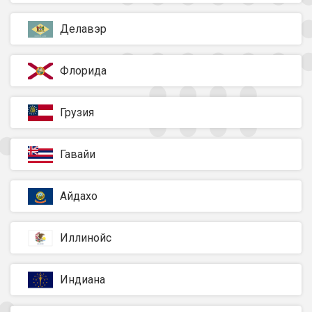
Делавэр
Флорида
Грузия
Гавайи
Айдахо
Иллинойс
Индиана