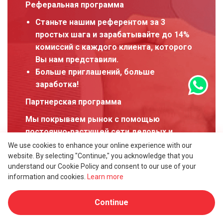
Реферальная программа
Станьте нашим референтом за 3
простых шага и зарабатывайте до 14%
комиссий с каждого клиента, которого
Вы нам представили.
Больше приглашений, больше
заработка!
Партнерская программа
Мы покрываем рынок с помощью
постоянно-растущей сети деловых и
профессиональных партнеров, которых
We use cookies to enhance your online experience with our
website. By selecting "Continue," you acknowledge that you
мы активно поддерживаем в сфере
understand our Cookie Policy and consent to our use of your
профессионализма, продаж и маркетинга.
information and cookies.
Learn more
Просмотреть все преимущества
Continue