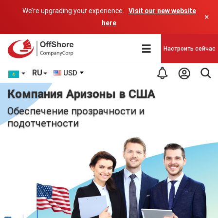
We’re upgrading your experience.
Visit our new website
×
here
Настроить сейчас
RU
USD
Компания Аризоны в США
Обеспечение прозрачности и
подотчетности