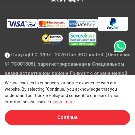
Copyright © 1997 - 2026 One IBC Limited. (Лицензия
№ TC001305), зарегистрированная в Специальном
административном районе Гонконг с ограниченной
ответственностью и являющаяся членом сети One
We use cookies to enhance your online experience with our
website. By selecting "Continue," you acknowledge that you
IBC независимых и отдельных юридических лиц,
understand our Cookie Policy and consent to our use of your
®
аффилированных с One IBC
Group ("
One IBC
information and cookies.
Learn more
Limited
"), швейцарской компанией. Все права
Continue
защищены. Пожалуйста, см.
Структуру One IBC
для
получения дополнительной информации.