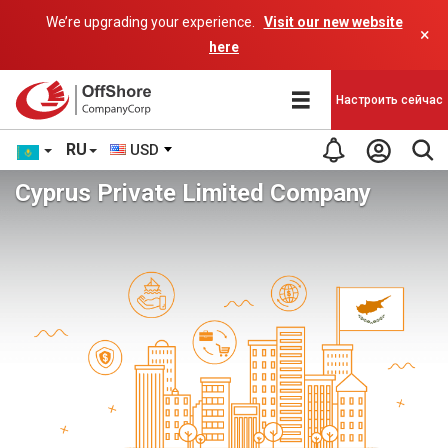
We’re upgrading your experience.
Visit our new website
×
here
Настроить сейчас
RU
USD
Cyprus Private Limited Company