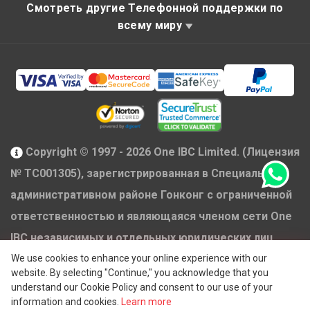
Смотреть другие Телефонной поддержки по
всему миру
Copyright © 1997 - 2026 One IBC Limited. (Лицензия
№ TC001305), зарегистрированная в Специальном
административном районе Гонконг с ограниченной
ответственностью и являющаяся членом сети One
IBC независимых и отдельных юридических лиц,
®
аффилированных с One IBC
Group ("
One IBC
We use cookies to enhance your online experience with our
website. By selecting "Continue," you acknowledge that you
Limited
"), швейцарской компанией. Все права
understand our Cookie Policy and consent to our use of your
защищены. Пожалуйста, см.
Структуру One IBC
для
information and cookies.
Learn more