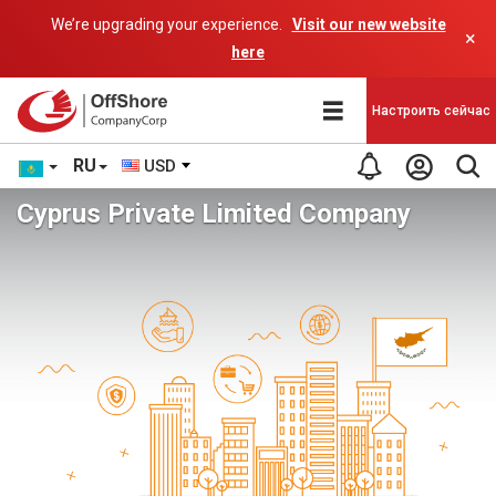
We’re upgrading your experience.
Visit our new website
×
here
Настроить сейчас
RU
USD
Cyprus Private Limited Company