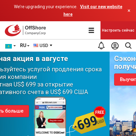
We’re upgrading your experience.
Visit our new website
×
here
Настроить сейчас
RU
USD
Сэкономьте до 300 долларов и
получите специальный ВАУЧЕР
Выучить больше