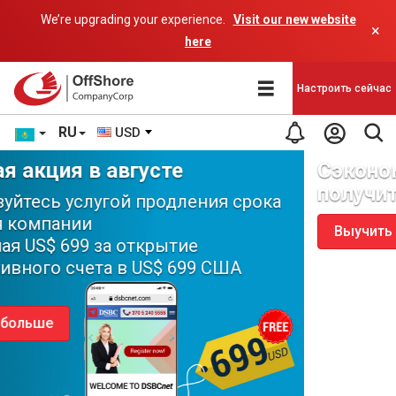
We’re upgrading your experience.
Visit our new website
×
here
Настроить сейчас
RU
USD
Сэкономьте до 300 долларов и
получите специальный ВАУЧЕР
Выучить больше