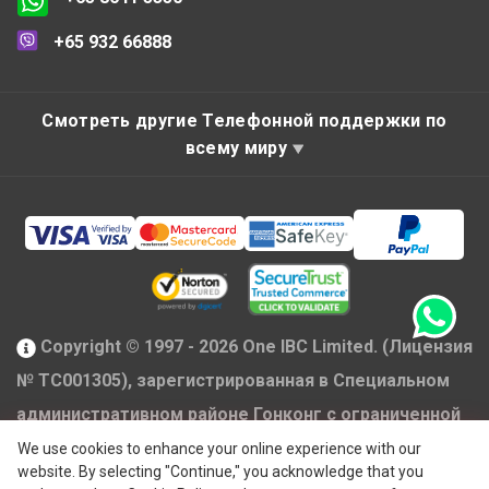
+65 932 66888
Смотреть другие Телефонной поддержки по
всему миру
Copyright © 1997 - 2026 One IBC Limited. (Лицензия
№ TC001305), зарегистрированная в Специальном
административном районе Гонконг с ограниченной
ответственностью и являющаяся членом сети One
We use cookies to enhance your online experience with our
website. By selecting "Continue," you acknowledge that you
IBC независимых и отдельных юридических лиц,