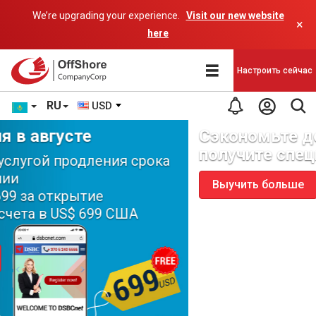
We’re upgrading your experience.
Visit our new website
×
here
Настроить сейчас
RU
USD
Сэкономьте до 300 долларов и
получите специальный ВАУЧЕР
Выучить больше