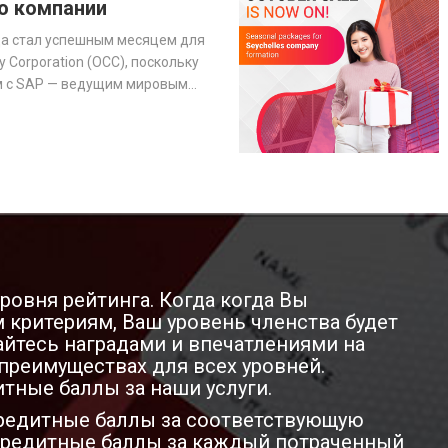
ю компании
да стал успешным месяцем для
 Corporation (OCC), поскольку
м с SAP — ведущим мировым
программного обеспечения
бизнесом — для оптимизации
ения наших услуг.
ровня рейтинга. Когда когда Вы
критериям, Ваш уровень членства будет
йтесь наградами и впечатлениями на
преимуществах для всех уровней.
тные баллы за наши услуги.
кредитные баллы за соответствующую
ь кредитные баллы за каждый потраченный