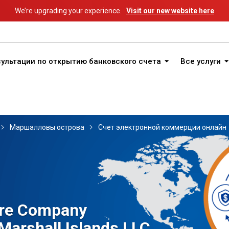
We’re upgrading your experience.
Visit our new website here
ультации по открытию банковского счета
Все услуги
Маршалловы острова
Счет электронной коммерции онлайн
ore Company
 Marshall Islands LLC