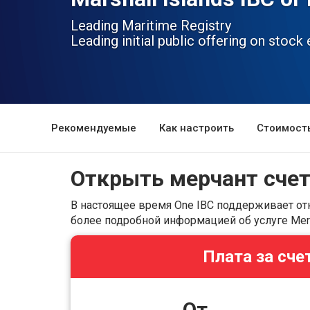
Leading Maritime Registry
Leading initial public offering on stoc
Рекомендуемые
Как настроить
Стоимост
Открыть мерчант сче
В настоящее время One IBC поддерживает отк
более подробной информацией об услуге Merc
Плата за сч
От