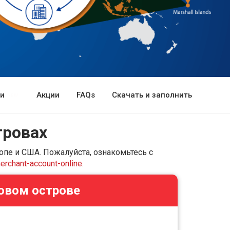
ии
Акции
FAQs
Скачать и заполнить
тровах
опе и США. Пожалуйста, ознакомьтесь с
rchant-account-online.
овом острове