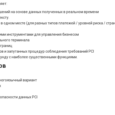
яет:
шений на основе данных полученных в реальном времени
ексту.
в одном месте (для разных типов платежей / уровней риска / стран
кими инструментами для управления бизнесом
льного терминала
 границ
ов и запутанных процедур соблюдения требований PCI
унду с наиболее существенными функциями.
ов
ногоязычный вариант
х
зопасности данных PCI