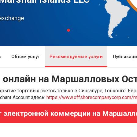
k exchange
ь
Объем услуг
Рекомендуемые услуги
Публикац
т онлайн на Маршалловых Ос
рытие торговых счетов только в Сингапуре, Гонконге, Евр
hant Account здесь:
https://www.offshorecompanycorp.com/me
ет электронной коммерции на Маршалл