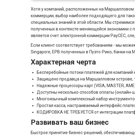
Хотя у компаний, расположенных на Маршалловом 
коммерции, выбор наиболее подходящего для такой
специальных знаний в этой области. Мы стремимс
полученных в контексте меняющейся экономики с
является счет электронной коммерции PayCEC, следу
Если клиент соответствует требованиям - мы може
Singapore, EPB полученных в Пуэто-Рико, банки на 
Характерная черта
Бесперебойные потоки платежей для компаний
Защищено продавца на Маршалловом острове, т
Надежные процессоры карт (VISA, MASTER, AMEX, 
Доступны несколько способов оплаты (онлайн-ш
Многоязычный комплексный набор инструменто
Простая касса, настраиваемый интерфейс плат
КОДИРОВКА НЕ ТРЕБУЕТСЯ от интеграции платф
Развивать ваш бизнес
Быстрое принятие бизнес-решений, обеспечивающ