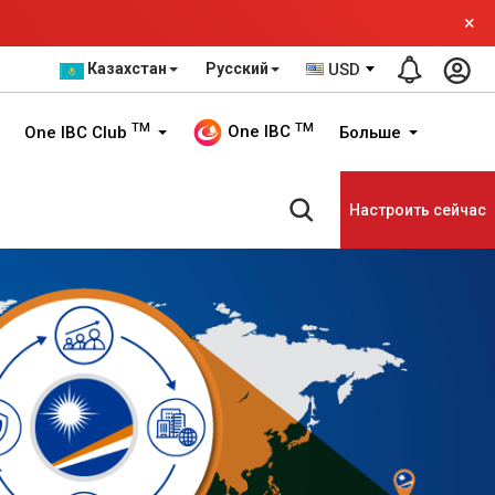
×
Казахстан
Русский
USD
TM
TM
One IBC
One IBC Club
Больше
Настроить сейчас