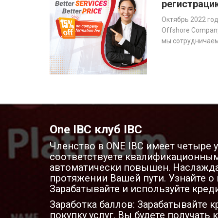
регистраци
Октябрь 2022 го
Offshore Company
мы сотрудничае
производителем 
для управления 
операций и улучш
One IBC клуб IBC
Членство в ONE IBC имеет четыре у
соответствуете квалификационным 
автоматически повышен. Наслажда
протяжении Вашей пути. Узнайте о 
Зарабатывайте и используйте креди
Заработка баллов: Зарабатывайте 
покупку услуг. Вы будете получат