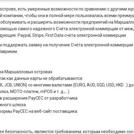
острове, есть умеренные возможности по сравнению с другими ю
 компании, чтобы она в полной мере пользовалась всеми преимущ
я обслуживать и расширять возможности предприятий на Маршалл
 помощью самого надежного Счёта электронной коммерции от ме
ющие: Paypal, Stripe, First Data счёта электронной коммерции
м поддержать заявку на получение Счёта электронной коммерции 
Маврикии.
 на Маршалловых островах
ак как данные карты не обрабатываются
JCB, UNION) со многими валютами (EURO, AUD, SGD, USD, HKD ..) до
люз, MOTO-платеж, mPOS и т. д.,…)
в расширения PayCEC от разработчика
ежного шлюза.
ормы PayCEC на веб-сайт поставщика.
ее безопасность, являются требованием, которым необходимо со