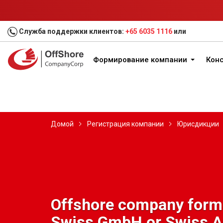
Служба поддержки клиентов:
+65 6035 1116
или
Формирование компании
Конс
Домой
Регистрация компании
Юрисдикции
Offshore company forma
Swiss GmbH or Swiss 