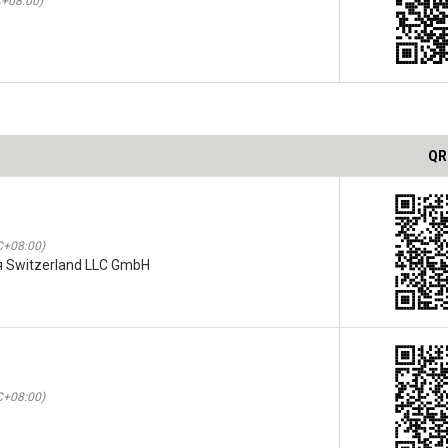
C+08:00)
QR
C+08:00)
 Switzerland LLC GmbH
C+08:00)