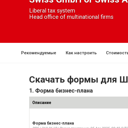
Liberal tax system
Head office of multinational firms
Рекомендуемые
Как настроить
Стоимост
Скачать формы для Ш
1. Форма бизнес-плана
Описание
Форма бизнес-плана