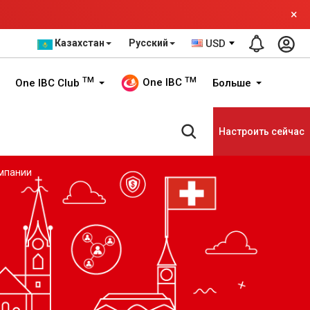
×
Казахстан
Русский
USD
TM
TM
One IBC
One IBC Club
Больше
Настроить сейчас
мпании