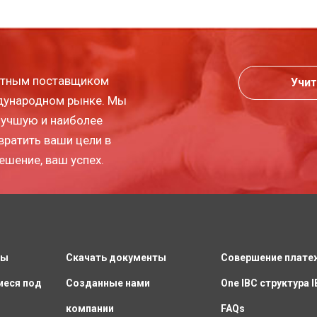
пытным поставщиком
Учит
ждународном рынке. Мы
лучшую и наиболее
вратить ваши цели в
ешение, ваш успех.
ты
Скачать документы
Совершение плате
иеся под
Созданные нами
One IBC структура 
компании
FAQs