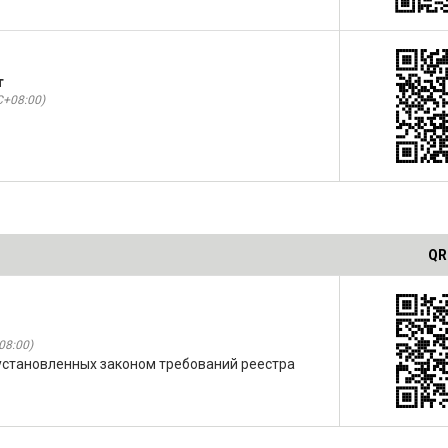
т
C+08:00)
QR
08:00)
становленных законом требований реестра