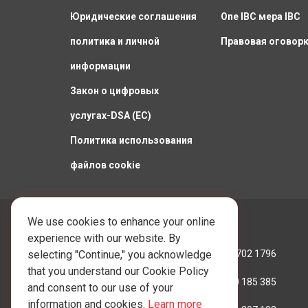
Юридические соглашения
One IBC мера IBC
политика и личной
Правовая оговор
информации
Закон о цифровых
услугах-DSA (ЕС)
Политика использования
файлов cookie
We use cookies to enhance your online
Позвоните нам:
experience with our website. By
Гонконг:
+852 3702 1796
selecting "Continue," you acknowledge
that you understand our Cookie Policy
Австралия:
+61 390 185 385
and consent to our use of your
information and cookies.
Learn more