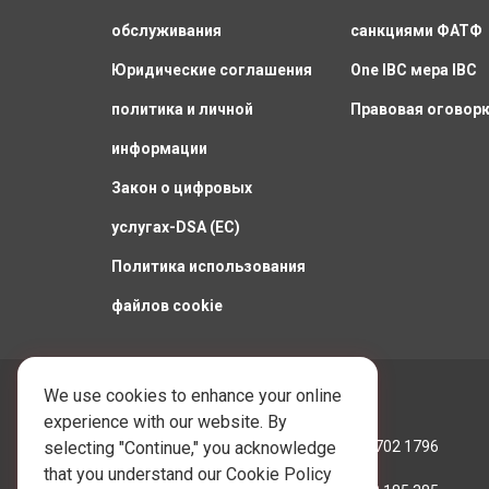
обслуживания
санкциями ФАТФ
Юридические соглашения
One IBC мера IBC
политика и личной
Правовая оговор
информации
Закон о цифровых
услугах-DSA (ЕС)
Политика использования
файлов cookie
We use cookies to enhance your online
Позвоните нам:
experience with our website. By
Гонконг:
+852 3702 1796
selecting "Continue," you acknowledge
that you understand our Cookie Policy