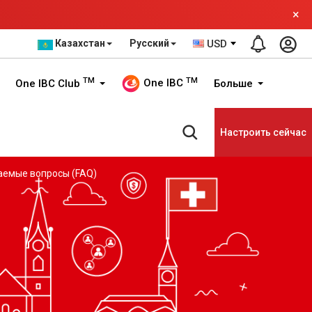
×
Казахстан
Русский
USD
TM
TM
One IBC
One IBC Club
Больше
Настроить сейчас
аемые вопросы (FAQ)