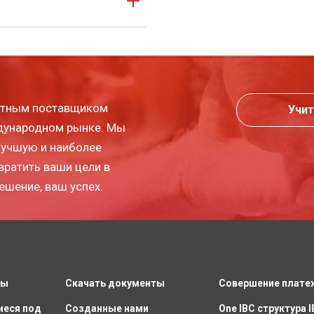
пытным поставщиком
Учит
ждународном рынке. Мы
лучшую и наиболее
вратить ваши цели в
ешение, ваш успех.
ты
Скачать документы
Совершение плате
иеся под
Созданные нами
One IBC структура 