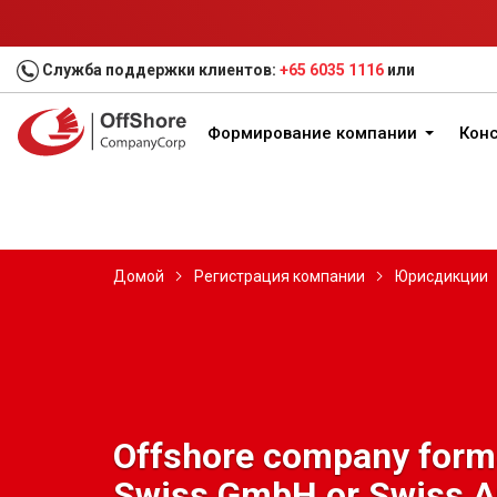
Служба поддержки клиентов:
+65 6035 1116
или
Формирование компании
Конс
Домой
Регистрация компании
Юрисдикции
Offshore company forma
Swiss GmbH or Swiss 