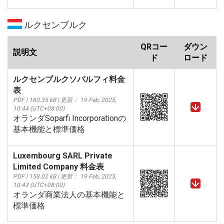
ルクセンブルク
QRコー
ダウン
説明文
ド
ロード
ルクセンブルクソパルフィ料金
表
PDF | 160.35 kB | 更新： 19 Feb, 2025,
10:44 (UTC+08:00)
オランダSoparfi Incorporationの
基本機能と標準価格
Luxembourg SARL Private
Limited Company 料金表
PDF | 158.02 kB | 更新： 19 Feb, 2025,
10:43 (UTC+08:00)
オランダ商業法人の基本機能と
標準価格