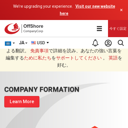
We’re upgrading your experience.
Visit our new website
×
here
今すぐ設定
JA
USD
あなたは日本語 (にほんご)で読んでいますAIプログラムに
よる翻訳。
免責事項
で詳細を読み、あなたの強い言葉を
編集する
ために私たち
を
サポートしてください
。
英語
を
好む。
COMPANY FORMATION
Learn More