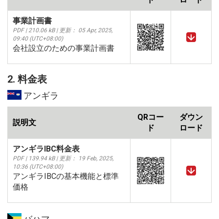
事業計画書
PDF | 210.06 kB | 更新： 05 Apr, 2025,
09:40 (UTC+08:00)
会社設立のための事業計画書
2. 料金表
アンギラ
QRコー
ダウン
説明文
ド
ロード
アンギラIBC料金表
PDF | 139.94 kB | 更新： 19 Feb, 2025,
10:36 (UTC+08:00)
アンギラIBCの基本機能と標準
価格
バハマ