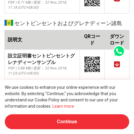
PDF | 8.71 MB | 更新： 22 Nov, 2018,
11:18 (UTC+08:00)
セントビンセントおよびグレナディーン諸島
QRコー
ダウン
説明文
ド
ロード
設立証明書セントビンセントグ
レナディーンサンプル
PDF | 2.88 MB | 更新： 22 Nov, 2018,
11:23 (UTC+08:00)
We use cookies to enhance your online experience with our
サモア
website. By selecting "Continue," you acknowledge that you
understand our Cookie Policy and consent to our use of your
QRコー
ダウン
説明文
information and cookies.
Learn more
ド
ロード
Continue
設立証明書サモアサンプル
PDF | 893.05 kB | 更新： 23 Nov, 2018,
15:37 (UTC+08:00)