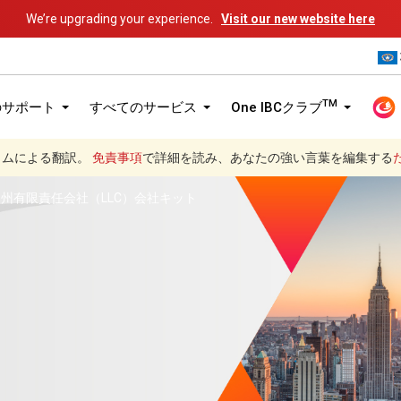
We’re upgrading your experience.
Visit our new website here
TM
のサポート
すべてのサービス
One IBCクラブ
グラムによる翻訳。
免責事項
で詳細を読み、あなたの強い言葉を編集する
州有限責任会社（LLC）会社キット