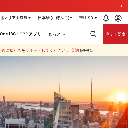
×
北マリアナ諸島
日本語 (にほんご)
USD
デジタル
One IBC
アプリ
もっと
今すぐ設定
ために私たち
を
サポートしてください
。
英語
を好む。