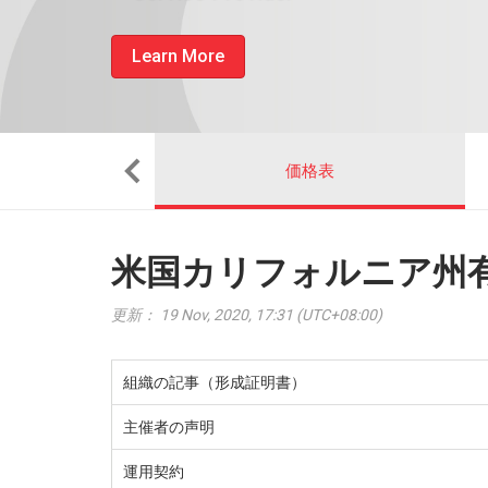
Learn More
ップ方法
価格表
米国カリフォルニア州有
更新： 19 Nov, 2020, 17:31 (UTC+08:00)
組織の記事（形成証明書）
主催者の声明
運用契約