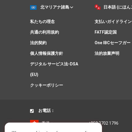
北マリアナ諸島
日本語 (にほん
私たちの理念
支払いガイドライン
共通の利用規約
FATF認定国
法的契約
One IBCセーフガー
個人情報保護方針
法的放棄声明
デジタル サービス法-DSA
(EU)
クッキーポリシー
お電話：
香港：
+852 3702 1796