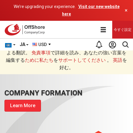
We’re upgrading your experience.
Visit our new website
×
here
今すぐ設定
JA
USD
あなたは日本語 (にほんご)で読んでいますAIプログラムに
よる翻訳。
免責事項
で詳細を読み、あなたの強い言葉を
編集する
ために私たち
を
サポートしてください
。
英語
を
好む。
COMPANY FORMATION
Learn More