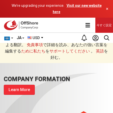
We’re upgrading your experience.
Visit our new website
×
here
今すぐ設定
JA
USD
あなたは日本語 (にほんご)で読んでいますAIプログラムに
よる翻訳。
免責事項
で詳細を読み、あなたの強い言葉を
編集する
ために私たち
を
サポートしてください
。
英語
を
好む。
COMPANY FORMATION
Learn More