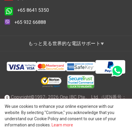
+65 8641 5350
+65 932 66888
もっと見る世界的な電話サポート
Copyright©1997- 2026 One IBC Pte。 Ltd.（UEN番号：
201602796Z）は、有限責任を負うシンガポール共和国で
We use cookies to enhance your online experience with our
website. By selecting "Continue," you acknowledge that you
®
法人化され、スイスのエンティティであるOne IBC
Group
understand our Cookie Policy and consent to our use of your
("
One IBC Limited
")に所属する独立した独立した法人の
information and cookies.
Learn more