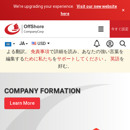
We’re upgrading your experience.
Visit our new website
×
here
今すぐ設定
JA
USD
あなたは日本語 (にほんご)で読んでいますAIプログラムに
よる翻訳。
免責事項
で詳細を読み、あなたの強い言葉を
編集する
ために私たち
を
サポートしてください
。
英語
を
好む。
COMPANY FORMATION
Learn More