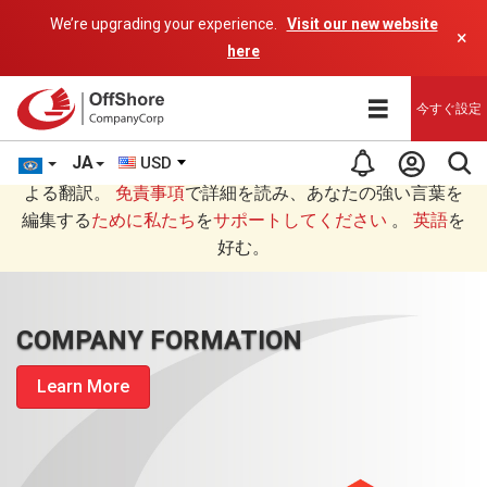
We’re upgrading your experience.
Visit our new website
×
here
今すぐ設定
JA
USD
あなたは日本語 (にほんご)で読んでいますAIプログラムに
よる翻訳。
免責事項
で詳細を読み、あなたの強い言葉を
編集する
ために私たち
を
サポートしてください
。
英語
を
好む。
COMPANY FORMATION
Learn More