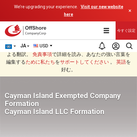
We’re upgrading your experience.
Visit our new website
×
here
今すぐ設定
JA
USD
あなたは日本語 (にほんご)で読んでいますAIプログラムに
よる翻訳。
免責事項
で詳細を読み、あなたの強い言葉を
編集する
ために私たち
を
サポートしてください
。
英語
を
好む。
Cayman Island Exempted Company
Formation
Cayman Island LLC Formation