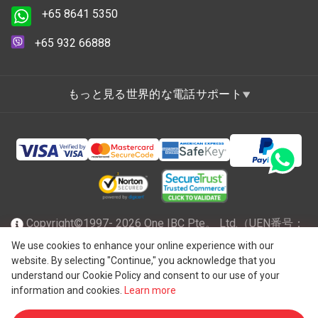
+65 8641 5350
+65 932 66888
もっと見る世界的な電話サポート
Copyright©1997- 2026 One IBC Pte。 Ltd.（UEN番号：
201602796Z）は、有限責任を負うシンガポール共和国で
We use cookies to enhance your online experience with our
website. By selecting "Continue," you acknowledge that you
®
法人化され、スイスのエンティティであるOne IBC
Group
understand our Cookie Policy and consent to our use of your
("
One IBC Limited
")に所属する独立した独立した法人の
information and cookies.
Learn more
One IBCネットワークのメンバーファームです。全著作権