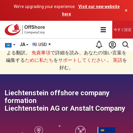
We’re upgrading your experience.
Visit our new website
×
here
今すぐ設定
JA
USD
あなたは日本語 (にほんご)で読んでいますAIプログラムに
よる翻訳。
免責事項
で詳細を読み、あなたの強い言葉を
編集する
ために私たち
を
サポートしてください
。
英語
を
好む。
Liechtenstein offshore company
formation
Liechtenstein AG or Anstalt Company