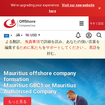
We’re upgrading your experience.
Visit our new website
×
here
今すぐ設定
JA
USD
あなたは日本語 (にほんご)で読んでいますAIプログラムに
よる翻訳。
免責事項
で詳細を読み、あなたの強い言葉を
編集する
ために私たち
を
サポートしてください
。
英語
を
好む。
Mauritius offshore company
formation
Mauritius GBC1 or Mauritius
Authorised Company
もっと見る