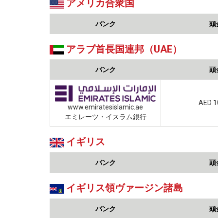
アメリカ合衆国
バンク
頭
アラブ首長国連邦（UAE）
バンク
頭
AED 1
www.emiratesislamic.ae
エミレーツ・イスラム銀行
イギリス
バンク
頭
イギリス領ヴァージン諸島
バンク
頭