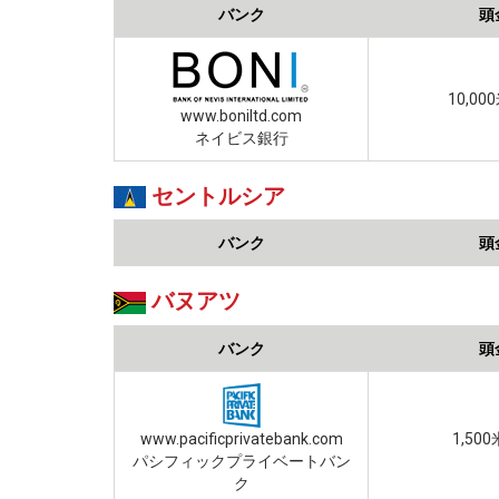
バンク
頭
10,0
www.boniltd.com
ネイビス銀行
セントルシア
バンク
頭
バヌアツ
バンク
頭
www.pacificprivatebank.com
1,50
パシフィックプライベートバン
ク