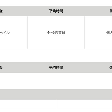
金
平均時間
00米ドル
4〜6営業日
個
金
平均時間