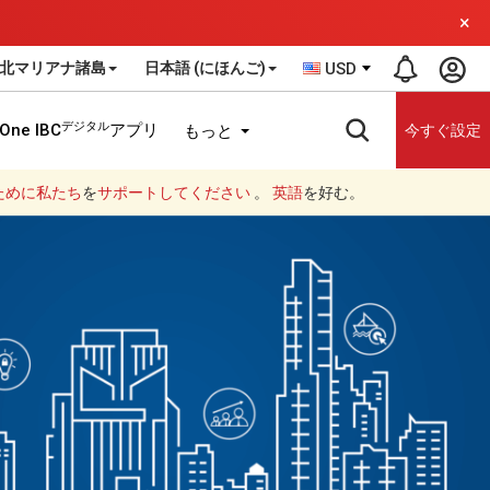
×
北マリアナ諸島
日本語 (にほんご)
USD
デジタル
One IBC
アプリ
もっと
今すぐ設定
ために私たち
を
サポートしてください
。
英語
を好む。