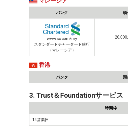
マレーシア
バンク
頭
20,0
www.sc.com/my
スタンダードチャータード銀行
（マレーシア）
香港
バンク
頭
3. Trust＆Foundationサービス
時間枠
14営業日