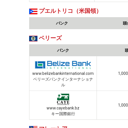
プエルトリコ（米国領）
バンク
頭
ベリーズ
バンク
www.belizebankinternational.com
1,0
ベリーズバンクインターナショナ
ル
1,0
www.cayebank.bz
キー国際銀行