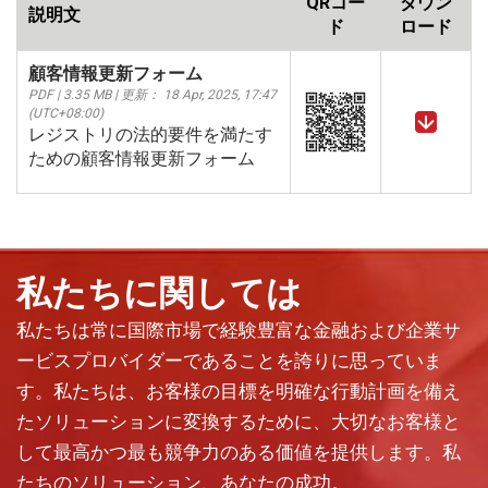
QRコー
ダウン
説明文
ド
ロード
顧客情報更新フォーム
PDF | 3.35 MB | 更新： 18 Apr, 2025, 17:47
(UTC+08:00)
レジストリの法的要件を満たす
ための顧客情報更新フォーム
私たちに関しては
私たちは常に国際市場で経験豊富な金融および企業サ
ービスプロバイダーであることを誇りに思っていま
す。私たちは、お客様の目標を明確な行動計画を備え
たソリューションに変換するために、大切なお客様と
して最高かつ最も競争力のある価値を提供します。私
たちのソリューション、あなたの成功。