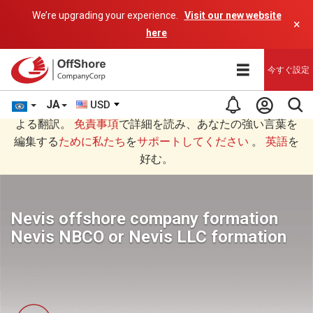
We’re upgrading your experience.
Visit our new website
×
here
今すぐ設定
JA
USD
あなたは日本語 (にほんご)で読んでいますAIプログラムに
よる翻訳。
免責事項
で詳細を読み、あなたの強い言葉を
編集する
ために私たち
を
サポートしてください
。
英語
を
好む。
Nevis offshore company formation
Nevis NBCO or Nevis LLC formation