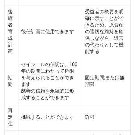
後
受益者の概要を明
継
確に示すことがで
者
きるため、原資産
育
後任計画に使用できます
の適切な維持を確
成
保しながら、遺言
計
の代わりとして機
画
能する
セイシェルの信託は、100
年の期間にわたって権限
期
を与えられることができ
固定期間;または無
間
ます
期限
慈善の信頼を永続的に形
成することができます
再
定
挑戦することができます
許可
住