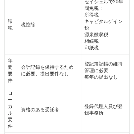
セイシェルで20年
間免税：
所得税
課
キャピタルゲイン
税控除
税
税
源泉徴収税
相続税
印紙税
年
登記簿記帳の維持
間
会計記録を保持するため
管理に必要
要
に必要、提出要件なし
毎年の提出なし
件
ロ
ー
カ
登録代理人及び登
資格のある受託者
ル
録事務所
要
件