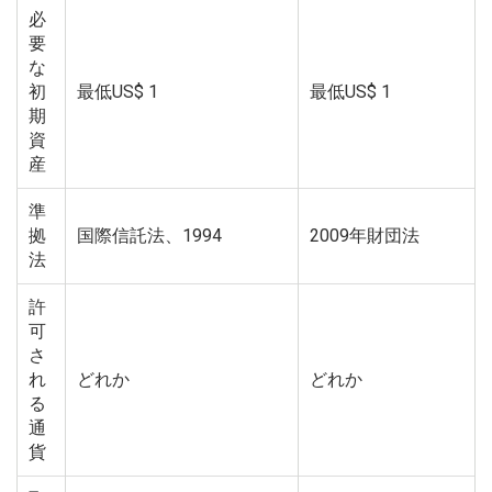
必
要
な
初
最低
US$ 1
最低
US$ 1
期
資
産
準
拠
国際信託法、1994
2009年財団法
法
許
可
さ
れ
どれか
どれか
る
通
貨