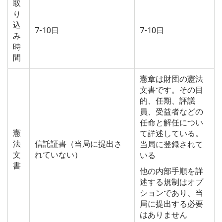
取
り
込
7-10日
7-10日
み
時
間
憲章は財団の憲法
文書です。その目
的、任期、評議
員、受益者などの
任命と解任につい
憲
て詳述している。
法
信託証書（当局に提出さ
当局に登録されて
文
れていない）
いる
書
他の内部手順を詳
述する規制はオプ
ションであり、当
局に提出する必要
はありません