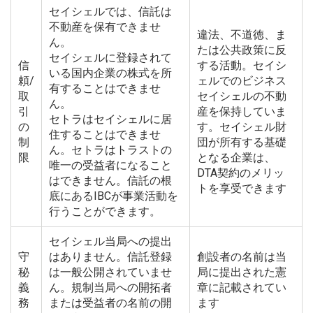
セイシェルでは、信託は
不動産を保有できませ
違法、不道徳、ま
ん。
たは公共政策に反
セイシェルに登録されて
信
する活動。セイシ
いる国内企業の株式を所
頼/
ェルでのビジネス
有することはできませ
取
セイシェルの不動
ん。
引
産を保持していま
セトラはセイシェルに居
の
す。セイシェル財
住することはできませ
制
団が所有する基礎
ん。セトラはトラストの
限
となる企業は、
唯一の受益者になること
DTA契約のメリッ
はできません。信託の根
トを享受できます
底にあるIBCが事業活動を
行うことができます。
セイシェル当局への提出
守
はありません。信託登録
創設者の名前は当
秘
は一般公開されていませ
局に提出された憲
義
ん。規制当局への開拓者
章に記載されてい
務
または受益者の名前の開
ます