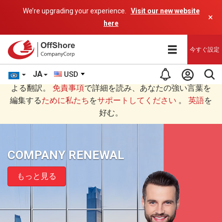
We’re upgrading your experience.
Visit our new website
×
here
今すぐ設定
JA
USD
あなたは日本語 (にほんご)で読んでいますAIプログラムに
よる翻訳。
免責事項
で詳細を読み、あなたの強い言葉を
編集する
ために私たち
を
サポートしてください
。
英語
を
好む。
COMPANY RENEWAL
もっと見る