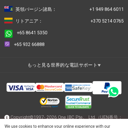
英領バージン諸島：
+1 949 864 6011
リトアニア：
+370 5214 0765
+65 8641 5350
+65 932 66888
もっと見る世界的な電話サポート
Copyright©1997- 2026 One IBC Pte。 Ltd.（UEN番号：
201602796Z）は、有限責任を負うシンガポール共和国で
We use cookies to enhance your online experience with our