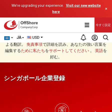
We’re upgrading your experience.
Visit our new website
×
here
今すぐ設定
JA
USD
あなたは日本語 (にほんご)で読んでいますAIプログラムに
よる翻訳。
免責事項
で詳細を読み、あなたの強い言葉を
編集する
ために私たち
を
サポートしてください
。
英語
を
好む。
シンガポール企業登録