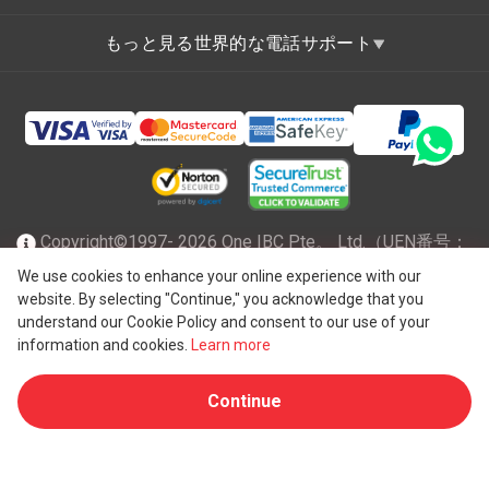
もっと見る世界的な電話サポート
Copyright©1997- 2026 One IBC Pte。 Ltd.（UEN番号：
201602796Z）は、有限責任を負うシンガポール共和国で
We use cookies to enhance your online experience with our
website. By selecting "Continue," you acknowledge that you
®
法人化され、スイスのエンティティであるOne IBC
Group
understand our Cookie Policy and consent to our use of your
("
One IBC Limited
")に所属する独立した独立した法人の
information and cookies.
Learn more
One IBCネットワークのメンバーファームです。全著作権
Continue
所有。詳細については、
One IBC構造
を参照してくださ
い。