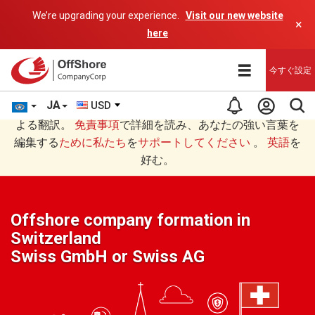
We’re upgrading your experience.
Visit our new website
×
here
今すぐ設定
JA
USD
あなたは日本語 (にほんご)で読んでいますAIプログラムに
よる翻訳。
免責事項
で詳細を読み、あなたの強い言葉を
編集する
ために私たち
を
サポートしてください
。
英語
を
好む。
Offshore company formation in
Switzerland
Swiss GmbH or Swiss AG