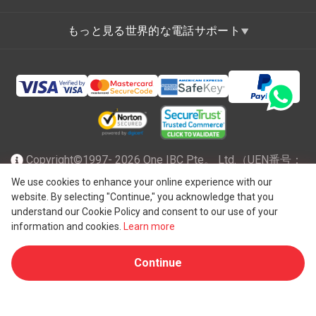
もっと見る世界的な電話サポート
Copyright©1997- 2026 One IBC Pte。 Ltd.（UEN番号：
201602796Z）は、有限責任を負うシンガポール共和国で
We use cookies to enhance your online experience with our
website. By selecting "Continue," you acknowledge that you
®
法人化され、スイスのエンティティであるOne IBC
Group
understand our Cookie Policy and consent to our use of your
("
One IBC Limited
")に所属する独立した独立した法人の
information and cookies.
Learn more
One IBCネットワークのメンバーファームです。全著作権
Continue
所有。詳細については、
One IBC構造
を参照してくださ
い。