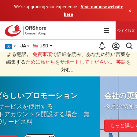
We’re upgrading your experience.
Visit our new website
×
here
今すぐ設定
JA
USD
あなたは日本語 (にほんご)で読んでいますAIプログラムに
よる翻訳。
免責事項
で詳細を読み、あなたの強い言葉を
編集する
ために私たち
を
サポートしてください
。
英語
を
好む。
会社の更新
今月の特別オファー
もっと詳しく知る