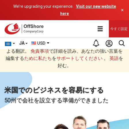
We’re upgrading your experience.
Visit our new website
×
here
今すぐ設定
JA
USD
あなたは日本語 (にほんご)で読んでいますAIプログラムに
よる翻訳。
免責事項
で詳細を読み、あなたの強い言葉を
編集する
ために私たち
を
サポートしてください
。
英語
を
好む。
米国でのビジネスを容易にする
50州で会社を設立する準備ができました