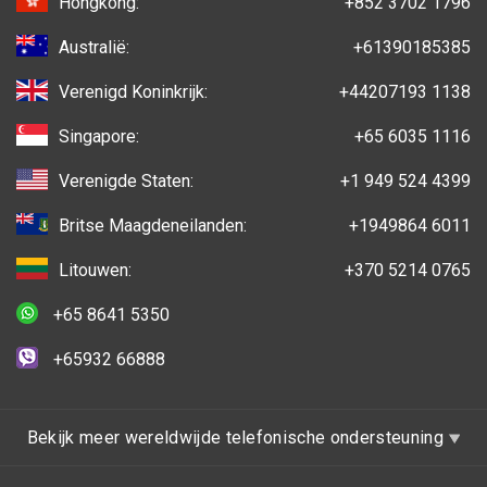
Hongkong:
+852 3702 1796
Australië:
+61390185385
Verenigd Koninkrijk:
+44207193 1138
Singapore:
+65 6035 1116
Verenigde Staten:
+1 949 524 4399
Britse Maagdeneilanden:
+1949864 6011
Litouwen:
+370 5214 0765
+65 8641 5350
+65932 66888
Bekijk meer wereldwijde telefonische ondersteuning