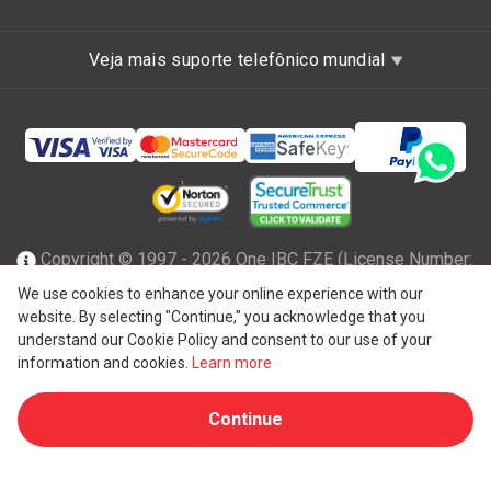
Veja mais suporte telefônico mundial
Copyright © 1997 - 2026 One IBC FZE (License Number:
47001217), incorporada em Ras Al Khaimah, nos Emirados
We use cookies to enhance your online experience with our
website. By selecting "Continue," you acknowledge that you
Árabes Unidos com responsabilidade limitada e uma firma
understand our Cookie Policy and consent to our use of your
membro da rede One IBC de entidade legal independente e
information and cookies.
Learn more
®
separada afiliada ao One IBC
Group ("
One IBC Limited
"),
Continue
uma entidade suíça. Todos os direitos reservados.
Consulte a
estrutura One IBC
para obter mais detalhes.