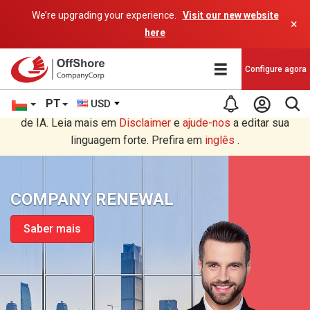
We’re upgrading your experience.
Visit our new website
×
here
Configure agora
PT
USD
Você está lendo em Português tradução por um programa
de IA. Leia mais em
Disclaimer
e
ajude-nos
a editar sua
linguagem forte. Prefira em
inglês
.
COMPANY RENEWAL
Saber mais