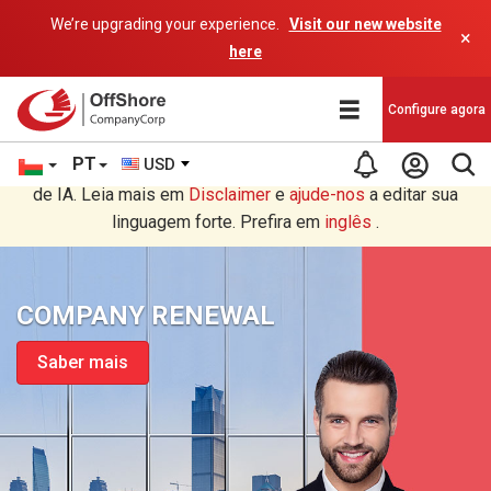
We’re upgrading your experience.
Visit our new website
×
here
Configure agora
PT
USD
Você está lendo em Português tradução por um programa
de IA. Leia mais em
Disclaimer
e
ajude-nos
a editar sua
linguagem forte. Prefira em
inglês
.
COMPANY RENEWAL
Saber mais