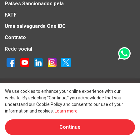
Países Sancionados pela
FATF
Uma salvaguarda One IBC
Contrato
Rede social
Ligue para nós:
We use cookies to enhance your online experience with our
website. By selecting "Continue," you acknowledge that you
Hong Kong:
+852 3702 1796
understand our Cookie Policy and consent to our use of your
information and cookies.
Learn more
Austrália:
+61 390 185 385
Reino Unido:
+44 207 193 1138
Continue
Singapura:
+65 6035 1116