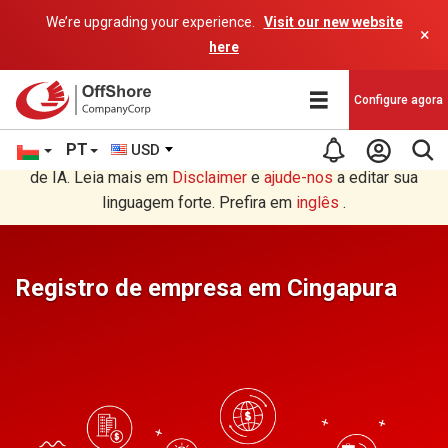
We’re upgrading your experience.
Visit our new website
×
here
Configure agora
PT
USD
Você está lendo em Português tradução por um programa
de IA. Leia mais em
Disclaimer
e
ajude-nos
a editar sua
linguagem forte. Prefira em
inglês
.
Registro de empresa em Cingapura