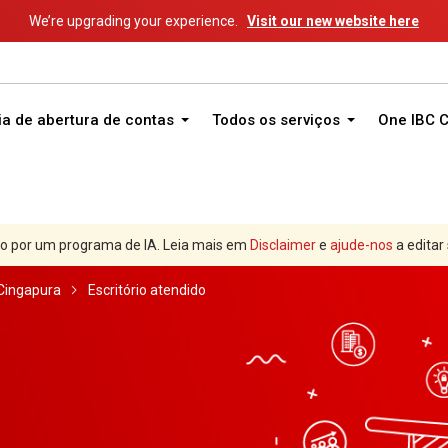
We’re upgrading your experience.
Visit our new website here
ia de abertura de contas
Todos os serviços
One IBC 
o por um programa de IA. Leia mais em
Disclaimer
e
ajude-nos
a editar
Cingapura
Escritório atendido