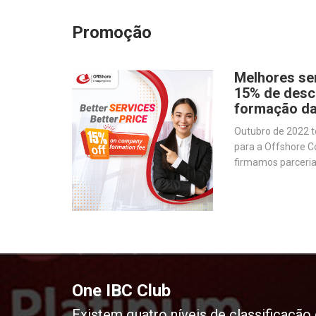
Promoção
Melhores se
15% de desc
formação d
Outubro de 2022 
para a Offshore C
firmamos parceria
produção de softw
agilizar as operaç
One IBC Club
Existem quatro níveis de classificaçã