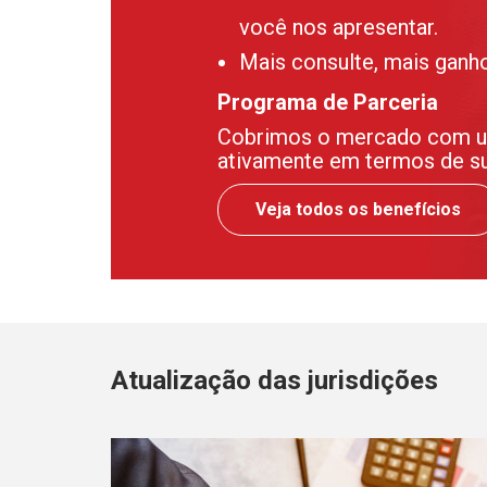
você nos apresentar.
Mais consulte, mais ganh
Programa de Parceria
Cobrimos o mercado com uma
ativamente em termos de sup
Veja todos os benefícios
Atualização das jurisdições