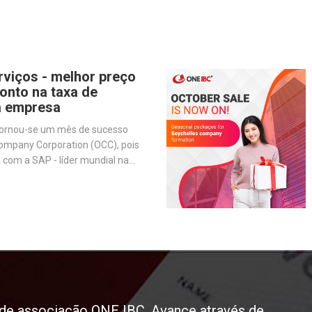
rviços - melhor preço
onto na taxa de
a empresa
tornou-se um mês de sucesso
ompany Corporation (OCC), pois
 com a SAP - líder mundial na
are de gestão de negócios - para
ões e melhorar nossos serviços.
o de associação ONE IBC. Avance através de