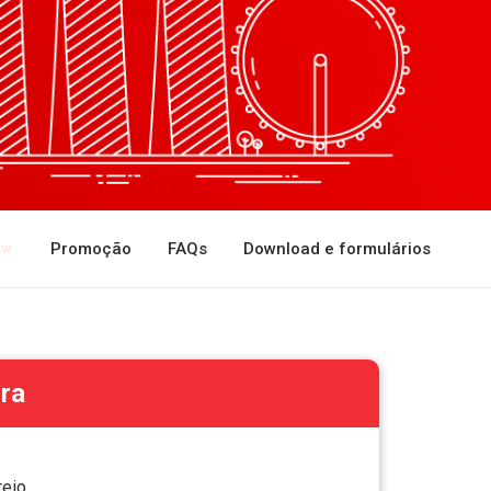
Promoção
FAQs
Download e formulários
ra
reio