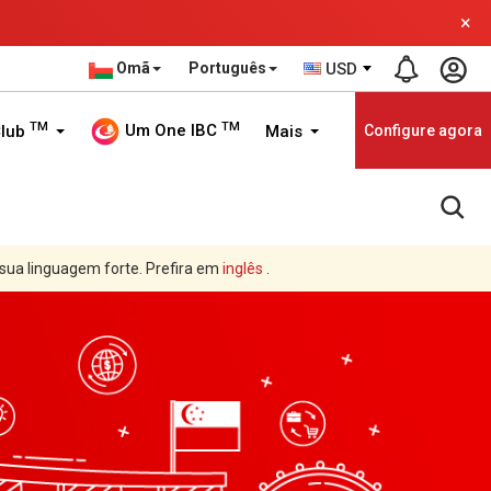
×
Omã
Português
USD
TM
TM
Um One IBC
Club
Mais
Configure agora
 sua linguagem forte. Prefira em
inglês
.