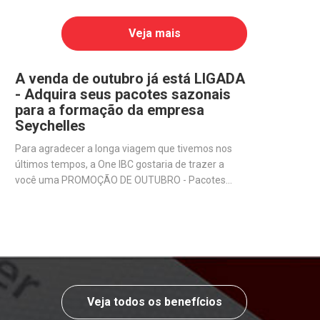
Veja mais
A venda de outubro já está LIGADA
- Adquira seus pacotes sazonais
para a formação da empresa
Seychelles
Para agradecer a longa viagem que tivemos nos
últimos tempos, a One IBC gostaria de trazer a
você uma PROMOÇÃO DE OUTUBRO - Pacotes
sazonais exclusivos para quem deseja abrir uma
empresa offshore em Seychelles.
Veja todos os benefícios