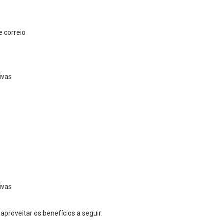
 correio
ivas
ivas
proveitar os benefícios a seguir: