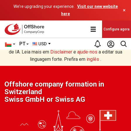
We’re upgrading your experience.
Visit our new website
×
here
Configure agora
PT
USD
Você está lendo em Português tradução por um programa
de IA. Leia mais em
Disclaimer
e
ajude-nos
a editar sua
linguagem forte. Prefira em
inglês
.
Offshore company formation in
Switzerland
Swiss GmbH or Swiss AG