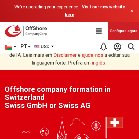
We’re upgrading your experience.
Visit our new website
×
here
Configure agora
PT
USD
Você está lendo em Português tradução por um programa
de IA. Leia mais em
Disclaimer
e
ajude-nos
a editar sua
linguagem forte. Prefira em
inglês
.
Offshore company formation in
Switzerland
Swiss GmbH or Swiss AG