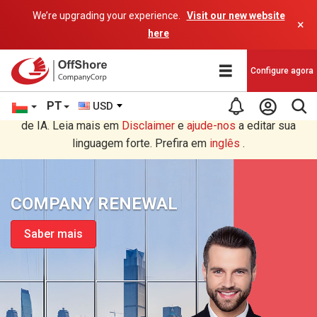
We’re upgrading your experience.
Visit our new website
×
here
Configure agora
PT
USD
Você está lendo em Português tradução por um programa
de IA. Leia mais em
Disclaimer
e
ajude-nos
a editar sua
linguagem forte. Prefira em
inglês
.
COMPANY RENEWAL
Saber mais