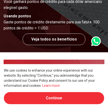
Você ganhará pontos de crédito para cada dólar americano
elegível gasto.
Usando pontos
Gaste pontos de crédito diretamente para sua fatura. 100
pontos de crédito = 1 USD.
Veja todos os benefícios
Parceria e intermediários
We use cookies to enhance your online experience with our
website. By selecting "Continue," you acknowledge that you
Programa de referência
understand our Cookie Policy and consent to our use of your
Torne-se nosso referenciador em 3 etapas
information and cookies.
Learn more
simples e ganhe até 14% de comissão sobre
cada cliente que você nos apresentar.
Continue
Mais consulte, mais ganhos!