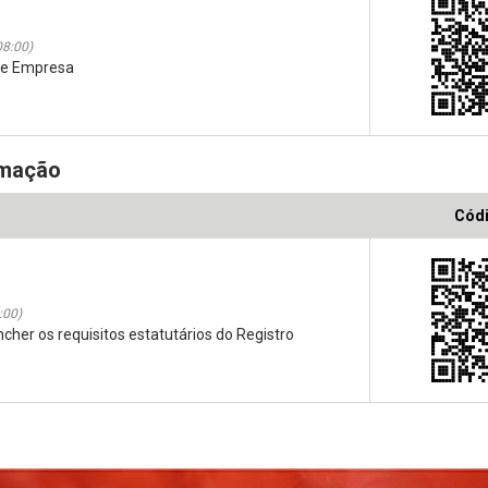
08:00)
 de Empresa
rmação
Cód
:00)
her os requisitos estatutários do Registro