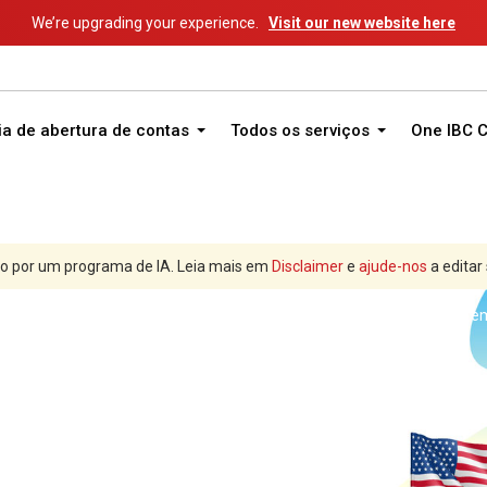
We’re upgrading your experience.
Visit our new website here
ia de abertura de contas
Todos os serviços
One IBC 
o por um programa de IA. Leia mais em
Disclaimer
e
ajude-nos
a editar
Estados Unidos da America
Baixar formulários para formação de e