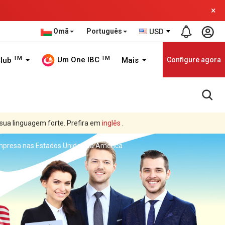
×
Omã
Português
USD
TM
TM
Um One IBC
Club
Mais
Configure agora
 sua linguagem forte. Prefira em
inglês
.
mpresa nas Estados Unidos da America