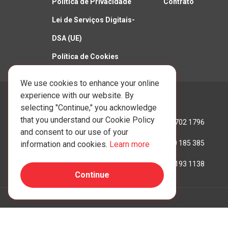
Política de Privacidade
Contrato
Lei de Serviços Digitais-
DSA (UE)
Política de Cookies
We use cookies to enhance your online
experience with our website. By
Ligue para nós:
selecting "Continue," you acknowledge
that you understand our Cookie Policy
Hong Kong:
+852 3702 1796
and consent to our use of your
Austrália:
+61 390 185 385
information and cookies.
Learn more
Reino Unido:
+44 207 193 1138
Continue