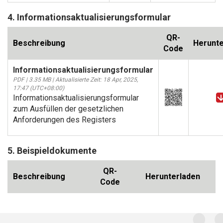
4. Informationsaktualisierungsformular
QR-
Beschreibung
Herunte
Code
Informationsaktualisierungsformular
PDF | 3.35 MB | Aktualisierte Zeit: 18 Apr, 2025,
17:47 (UTC+08:00)
Informationsaktualisierungsformular
zum Ausfüllen der gesetzlichen
Anforderungen des Registers
5. Beispieldokumente
QR-
Beschreibung
Herunterladen
Code