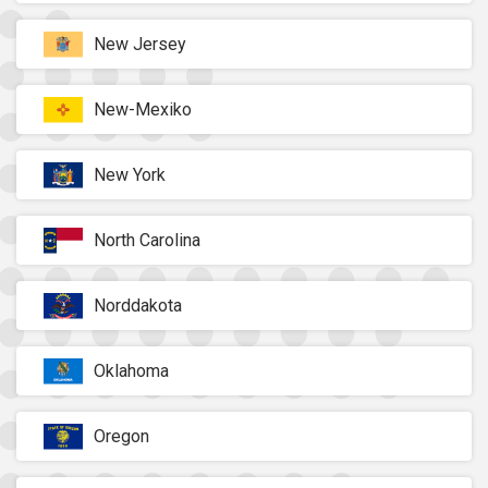
New Jersey
New-Mexiko
New York
North Carolina
Norddakota
Oklahoma
Oregon