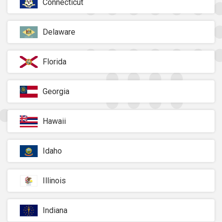
Connecticut
Delaware
Florida
Georgia
Hawaii
Idaho
Illinois
Indiana