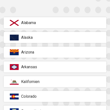
Alabama
Alaska
Arizona
Arkansas
Kalifornien
Colorado