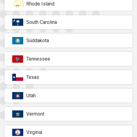
Rhode Island
South Carolina
Süddakota
Tennessee
Texas
Utah
Vermont
Virginia