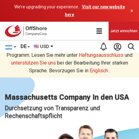
We’re upgrading your experience.
Visit our new website
×
here
Jetzt einrichten
DE
USD
Sie lesen eine Deutsche Übersetzung durch ein AI-
Programm. Lesen Sie mehr unter
Haftungsausschluss
und
unterstützen Sie uns
bei der Bearbeitung Ihrer starken
Sprache. Bevorzugen Sie in
Englisch
.
Massachusetts Company In den USA
Durchsetzung von Transparenz und
Rechenschaftspflicht