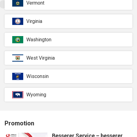
Vermont
Virginia
Washington
West Virginia
Wisconsin
Wyoming
Promotion
Besserer Service – besserer