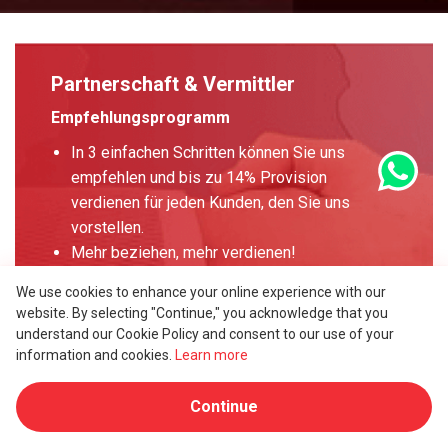
Partnerschaft & Vermittler
Empfehlungsprogramm
In 3 einfachen Schritten können Sie uns
empfehlen und bis zu 14% Provision
verdienen für jeden Kunden, den Sie uns
vorstellen.
Mehr beziehen, mehr verdienen!
Partnerschaftsprogramm
We use cookies to enhance your online experience with our
website. By selecting "Continue," you acknowledge that you
Wir decken den Markt mit einem ständig
understand our Cookie Policy and consent to our use of your
wachsenden Netzwerk von Geschäfts- und
information and cookies.
Learn more
professionellen Partnern ab, denen wir aktiv in
Bezug auf professionelle Unterstützung, Vertrieb
Continue
und Marketing zur Seite stehen.