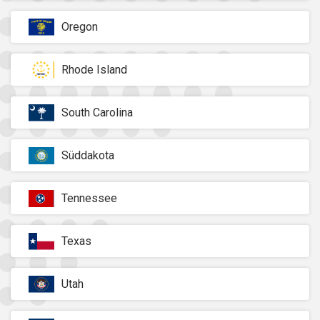
Oregon
Rhode Island
South Carolina
Süddakota
Tennessee
Texas
Utah