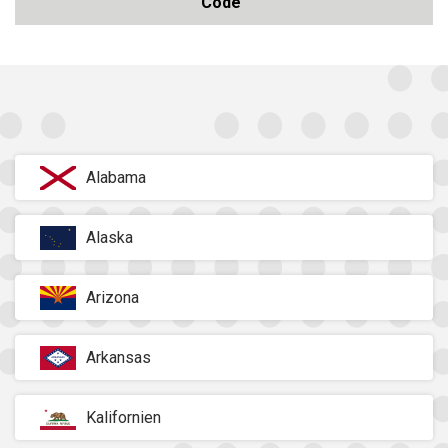
Code
Alabama
Alaska
Arizona
Arkansas
Kalifornien