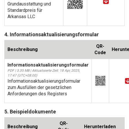
Grundausstattung und
Standardpreis für
Arkansas LLC
4. Informationsaktualisierungsformular
QR-
Beschreibung
Herunte
Code
Informationsaktualisierungsformular
PDF | 3.35 MB | Aktualisierte Zeit: 18 Apr, 2025,
17:47 (UTC+08:00)
Informationsaktualisierungsformular
zum Ausfüllen der gesetzlichen
Anforderungen des Registers
5. Beispieldokumente
QR-
Beschreibung
Herunterladen