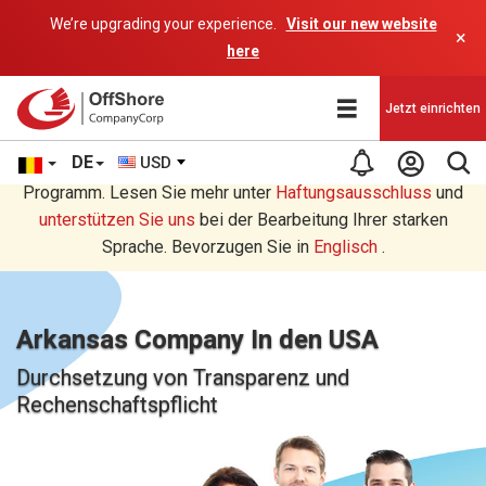
We’re upgrading your experience.
Visit our new website
×
here
Jetzt einrichten
DE
USD
Sie lesen eine Deutsche Übersetzung durch ein AI-
Programm. Lesen Sie mehr unter
Haftungsausschluss
und
unterstützen Sie uns
bei der Bearbeitung Ihrer starken
Sprache. Bevorzugen Sie in
Englisch
.
Arkansas Company In den USA
Durchsetzung von Transparenz und
Rechenschaftspflicht