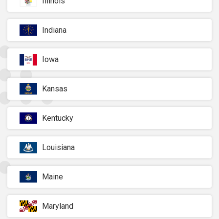
Illinois
Indiana
Iowa
Kansas
Kentucky
Louisiana
Maine
Maryland