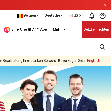
×
Belgien
Deutsche
USD
TM
Eine One IBC
App
Mehr
Jetzt einrichten
er Bearbeitung Ihrer starken Sprache. Bevorzugen Sie in
Englisch
.