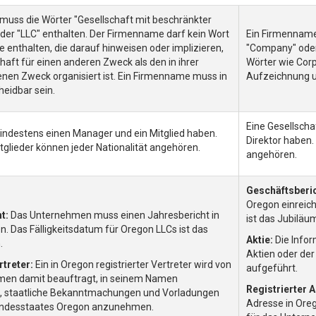
uss die Wörter "Gesellschaft mit beschränkter
oder "LLC" enthalten. Der Firmenname darf kein Wort
Ein Firmenname 
e enthalten, die darauf hinweisen oder implizieren,
"Company" oder
haft für einen anderen Zweck als den in ihrer
Wörter wie Corp
nen Zweck organisiert ist. Ein Firmenname muss in
Aufzeichnung u
heidbar sein.
Eine Gesellsch
indestens einen Manager und ein Mitglied haben.
Direktor haben.
tglieder können jeder Nationalität angehören.
angehören.
Geschäftsberic
Oregon einreic
t:
Das Unternehmen muss einen Jahresbericht in
ist das Jubilä
n. Das Fälligkeitsdatum für Oregon LLCs ist das
Aktie:
Die Infor
.
Aktien oder de
rtreter:
Ein in Oregon registrierter Vertreter wird von
aufgeführt.
en damit beauftragt, in seinem Namen
Registrierter A
, staatliche Bekanntmachungen und Vorladungen
Adresse in Ore
undesstaates Oregon anzunehmen.