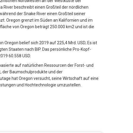
azifischen Nordwesten an der Westküste der
a River beschreibt einen Großteil der nördlichen
ährend der Snake River einen Großteil seiner
zt. Oregon grenzt im Süden an Kalifornien und im
läche von Oregon beträgt 250.000 km2 und ist die
n Oregon belief sich 2019 auf 225,4 Mrd. USD; Es ist
igten Staaten nach BIP. Das persönliche Pro-Kopf-
019 60.558 USD.
basierte auf natürlichen Ressourcen der Forst- und
t, der Baumschulprodukte und der
tage hat Oregon versucht, seine Wirtschaft auf eine
eistungen und Hochtechnologie umzustellen.