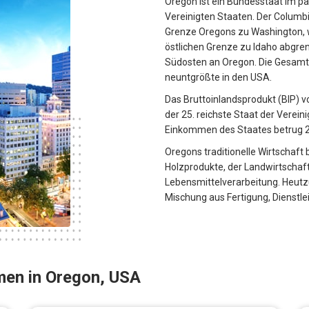
Oregon ist ein Bundesstaat im p
Vereinigten Staaten. Der Columbi
Grenze Oregons zu Washington, w
östlichen Grenze zu Idaho abgren
Südosten an Oregon. Die Gesamtf
neuntgrößte in den USA.
Das Bruttoinlandsprodukt (BIP) vo
der 25. reichste Staat der Verein
Einkommen des Staates betrug 2
Oregons traditionelle Wirtschaft 
Holzprodukte, der Landwirtschaf
Lebensmittelverarbeitung. Heutzu
Mischung aus Fertigung, Dienstl
men in Oregon, USA