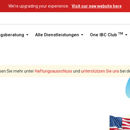
We’re upgrading your experience.
Visit our new website here
TM
ngsberatung
Alle Dienstleistungen
One IBC Club
sen Sie mehr unter
Haftungsausschluss
und
unterstützen Sie uns
bei d
Gründung einer Firma in Oregon (USA)