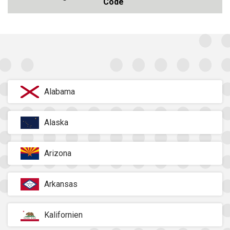
Code
Alabama
Alaska
Arizona
Arkansas
Kalifornien