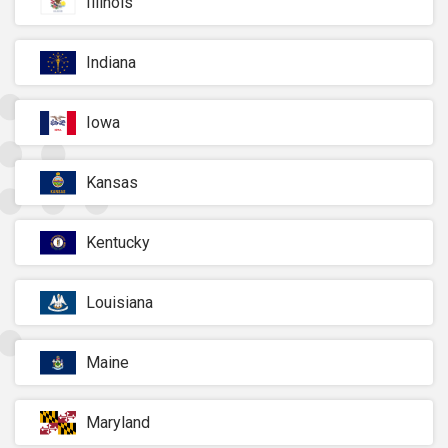
Illinois
Indiana
Iowa
Kansas
Kentucky
Louisiana
Maine
Maryland