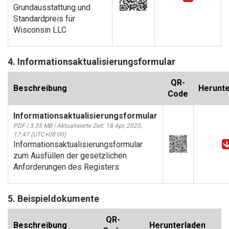
Grundausstattung und
Standardpreis für
Wisconsin LLC
4. Informationsaktualisierungsformular
QR-
Beschreibung
Herunte
Code
Informationsaktualisierungsformular
PDF | 3.35 MB | Aktualisierte Zeit: 18 Apr, 2025,
17:47 (UTC+08:00)
Informationsaktualisierungsformular
zum Ausfüllen der gesetzlichen
Anforderungen des Registers
5. Beispieldokumente
QR-
Beschreibung
Herunterladen