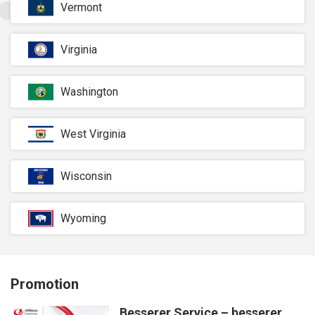
Vermont
Virginia
Washington
West Virginia
Wisconsin
Wyoming
Promotion
Besserer Service – besserer