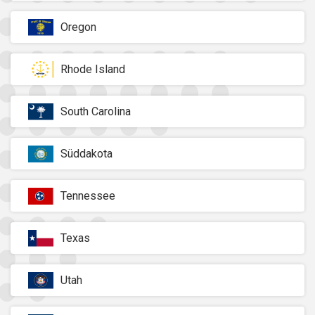
Oregon
Rhode Island
South Carolina
Süddakota
Tennessee
Texas
Utah