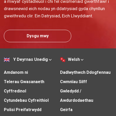
a mwyaf cystadleuol i chi fel cwsmeriaid gwerthfawr i
drawsnewid eich nodau yn ddatrysiad gyda chynllun
gweithredu clir. Ein Datrysiad, Eich Llwyddiant.
Dysgu mwy
Y Deyrnas Unedig
Welsh
Amdanom ni
Dadlwythwch Ddogfennau
Telerau Gwasanaeth
Cwmnïau Silff
Cyffredinol
Gwledydd /
Cytundebau Cyfreithiol
Awdurdodaethau
Polisi Preifatrwydd
Geirfa