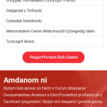
Erthyglau Trefniadaeth (Tystysgrif Ffurfio)
Datganiad y Trefnydd
Cytundeb Gweithredu
Memorandwm Cwmni Atebolrwydd Cyfyngedig Idaho
Tystysgrif Aelod
Ymgorfforwch Eich Cwmni
Amdanom ni
Rydym bob amser yn falch o fod yn ddarparwr
Gwasanaethau Ariannol a Chorfforaethol profiadol yn y
farchnad ryngwladol. Rydyn ni'n darparu'r gwerth gorau