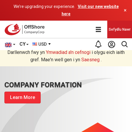
We’re upgrading your experience.
Visit our new website
×
here
Sefydlu Nawr
CY
USD
Rydych chi'n darllen yn Welsh cyfieithu gan raglen AI.
Darllenwch fwy yn
Ymwadiad a'n
cefnogi
i olygu eich iaith
gref. Mae'n well gen i yn
Saesneg
.
COMPANY FORMATION
Learn More