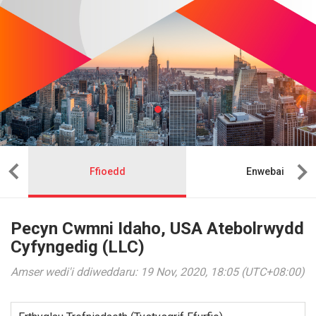
Ffioedd
Enwebai
Pecyn Cwmni Idaho, USA Atebolrwydd
Cyfyngedig (LLC)
Amser wedi'i ddiweddaru: 19 Nov, 2020, 18:05 (UTC+08:00)