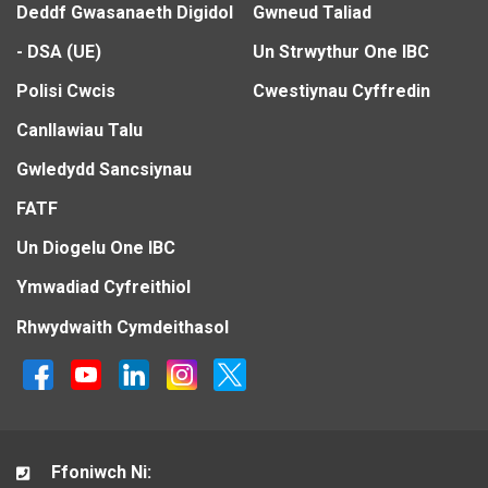
Deddf Gwasanaeth Digidol
Gwneud Taliad
- DSA (UE)
Un Strwythur One IBC
Polisi Cwcis
Cwestiynau Cyffredin
Canllawiau Talu
Gwledydd Sancsiynau
FATF
Un Diogelu One IBC
Ymwadiad Cyfreithiol
Rhwydwaith Cymdeithasol
Ffoniwch Ni: