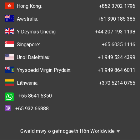
Hong Kong:
+852 3702 1796
Awstralia:
+61 390 185 385
Y Deyrnas Unedig:
+44 207 193 1138
Singapore:
+65 6035 1116
Unol Daleithiau:
+1 949 524 4399
Ynysoedd Virgin Prydain:
+1 949 864 6011
Lithwania:
+370 5214 0765
+65 8641 5350
+65 932 66888
Gweld mwy o gefnogaeth ffôn Worldwide