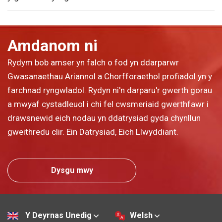
Amdanom ni
Rydym bob amser yn falch o fod yn ddarparwr
Gwasanaethau Ariannol a Chorfforaethol profiadol yn y
farchnad ryngwladol. Rydyn ni'n darparu'r gwerth gorau
a mwyaf cystadleuol i chi fel cwsmeriaid gwerthfawr i
drawsnewid eich nodau yn ddatrysiad gyda chynllun
gweithredu clir. Ein Datrysiad, Eich Llwyddiant.
Dysgu mwy
Y Deyrnas Unedig
Welsh