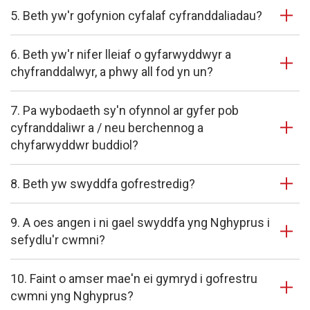
5. Beth yw'r gofynion cyfalaf cyfranddaliadau?
6. Beth yw'r nifer lleiaf o gyfarwyddwyr a
chyfranddalwyr, a phwy all fod yn un?
7. Pa wybodaeth sy'n ofynnol ar gyfer pob
cyfranddaliwr a / neu berchennog a
chyfarwyddwr buddiol?
8. Beth yw swyddfa gofrestredig?
9. A oes angen i ni gael swyddfa yng Nghyprus i
sefydlu'r cwmni?
10. Faint o amser mae'n ei gymryd i gofrestru
cwmni yng Nghyprus?