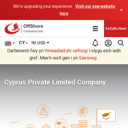
We’re upgrading your experience.
Visit our new website
×
here
Sefydlu Nawr
CY
USD
Rydych chi'n darllen yn Welsh cyfieithu gan raglen AI.
Darllenwch fwy yn
Ymwadiad a'n
cefnogi
i olygu eich iaith
gref. Mae'n well gen i yn
Saesneg
.
Cyprus Private Limited Company