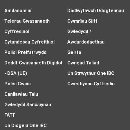
Amdanom ni
Dadlwythwch Ddogfennau
Telerau Gwasanaeth
Cwmnïau Silff
Cyffredinol
Gwledydd /
Cytundebau Cyfreithiol
Awdurdodaethau
Polisi Preifatrwydd
Geirfa
Deddf Gwasanaeth Digidol
Gwneud Taliad
- DSA (UE)
Un Strwythur One IBC
Polisi Cwcis
Cwestiynau Cyffredin
Canllawiau Talu
Gwledydd Sancsiynau
FATF
Un Diogelu One IBC