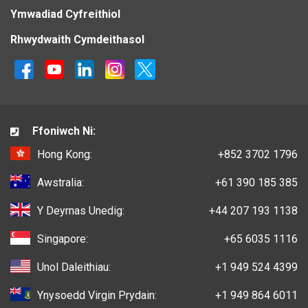
Ymwadiad Cyfreithiol
Rhwydwaith Cymdeithasol
Ffoniwch Ni:
Hong Kong:
+852 3702 1796
Awstralia:
+61 390 185 385
Y Deyrnas Unedig:
+44 207 193 1138
Singapore:
+65 6035 1116
Unol Daleithiau:
+1 949 524 4399
Ynysoedd Virgin Prydain:
+1 949 864 6011