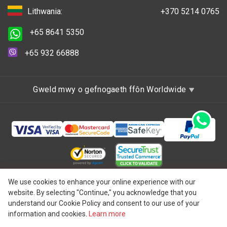
Lithwania:
+370 5214 0765
+65 8641 5350
+65 932 66888
Gweld mwy o gefnogaeth ffôn Worldwide
Hawlfraint © 1997 - 2026 One IBC Limited, wedi'i
We use cookies to enhance your online experience with our
website. By selecting "Continue," you acknowledge that you
ymgorffori yng Nghymru a Lloegr, y Deyrnas Unedig ag
understand our Cookie Policy and consent to our use of your
atebolrwydd cyfyngedig ac aelod-gwmni o rwydwaith One
information and cookies.
Learn more