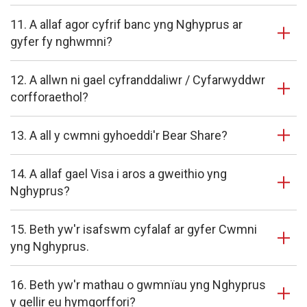
11. A allaf agor cyfrif banc yng Nghyprus ar
gyfer fy nghwmni?
12. A allwn ni gael cyfranddaliwr / Cyfarwyddwr
corfforaethol?
13. A all y cwmni gyhoeddi'r Bear Share?
14. A allaf gael Visa i aros a gweithio yng
Nghyprus?
15. Beth yw'r isafswm cyfalaf ar gyfer Cwmni
yng Nghyprus.
16. Beth yw'r mathau o gwmnïau yng Nghyprus
y gellir eu hymgorffori?