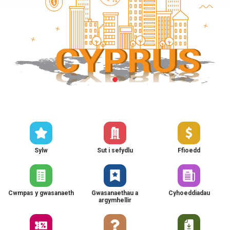
Sylw
Sut i sefydlu
Ffioedd
Cwmpas y gwasanaeth
Gwasanaethau a
Cyhoeddiadau
argymhellir