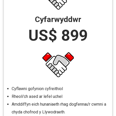
Cyfarwyddwr
US$ 899
Cyflawni gofynion cyfreithiol
Rheoli'ch ased ar lefel uchel
Amddiffyn eich hunaniaeth rhag dogfennau'r cwmni a
chyda chofnod y Llywodraeth.