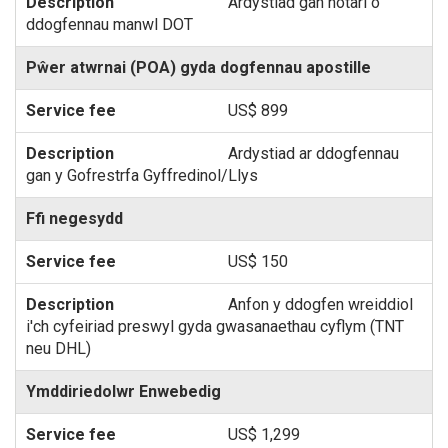
Ardystiad gan notari o
ddogfennau manwl DOT
Pŵer atwrnai (POA) gyda dogfennau apostille
US$ 899
Ardystiad ar ddogfennau
gan y Gofrestrfa Gyffredinol/Llys
Ffi negesydd
US$ 150
Anfon y ddogfen wreiddiol
i'ch cyfeiriad preswyl gyda gwasanaethau cyflym (TNT
neu DHL)
Ymddiriedolwr Enwebedig
US$ 1,299