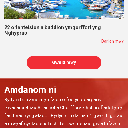
22 o fanteision a buddion ymgorffori yng
Nghyprus
Darllen mwy
Gweld mwy
Amdanom ni
Rydym bob amser yn falch o fod yn ddarparwr
Gwasanaethau Ariannol a Chorfforaethol profiadol yn y
farchnad ryngwladol. Rydyn ni'n darparu'r gwerth gorau
a mwyaf cystadleuol i chi fel cwsmeriaid gwerthfawr i