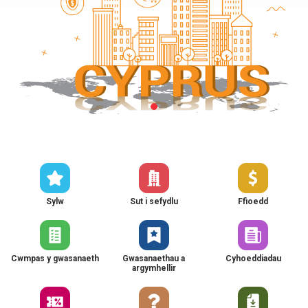
Sylw
Sut i sefydlu
Ffioedd
Cwmpas y gwasanaeth
Gwasanaethau a
Cyhoeddiadau
argymhellir