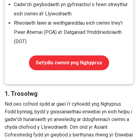
Cadw'ch gwybodaeth yn gyfrinachol o fewn strwythur
eich cwmni a'r Llywodraeth.
Rheolaeth lawn ar weithgareddau eich cwmni trwy'r
Pwer Atwrnai (POA) a'r Datganiad Ymddiriedolaeth
(DOT).
Sefydlu cwmni yng Nghyprus
1. Trosolwg
Nid oes cofnod sydd ar gael i'r cyhoedd yng Nghyprus.
Fodd bynnag, bydd y gwasanaethau enwebai yn eich helpu i
gadw'ch hunaniaeth yn anweledig ar ddogfennau'r cwmni a
chyda chofnod y Llywodraeth. Dim ond yr Asiant
Cofrestredig fydd yn gwybod y berthynas rhwng yr Enwebai