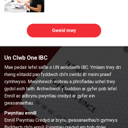
Gweld mwy
Un Clwb One IBC
Mae pedair lefel safle o UN aelodaeth IBC. Ymlaen trwy dri
rheng elitaidd pan fyddwch chi'n cwrdd â'r meini prawf
cymhwyso. Mwynhewch wobrau a phrofiadau uchel trwy
gydol eich taith. Archwiliwch y buddion ar gyfer pob lefel.
Ennill ac adbrynu pwyntiau credyd ar gyfer ein
gwasanaethau.
Pwyntiau ennill
Ennill Pwyntiau Credyd ar brynu gwasanaethau'n gymwys.
Byddwch chi'n ennill Pwyntiau credyd am bob doler