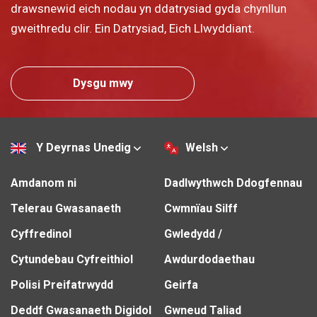
drawsnewid eich nodau yn ddatrysiad gyda chynllun
gweithredu clir. Ein Datrysiad, Eich Llwyddiant.
Dysgu mwy
Y Deyrnas Unedig
Welsh
Amdanom ni
Dadlwythwch Ddogfennau
Telerau Gwasanaeth
Cwmnïau Silff
Cyffredinol
Gwledydd /
Cytundebau Cyfreithiol
Awdurdodaethau
Polisi Preifatrwydd
Geirfa
Deddf Gwasanaeth Digidol
Gwneud Taliad