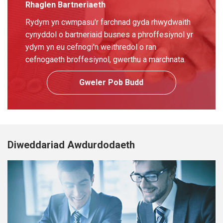
Rhaglen Bartneriaeth
Rydym yn cwmpasu'r farchnad gyda rhwydwaith
cynyddol o bartneriaid busnes a phroffesiynol yr
ydym yn eu cefnogi'n weithredol o ran
cefnogaeth broffesiynol, gwerthu a marchnata.
Gweler Pob Budd
Diweddariad Awdurdodaeth