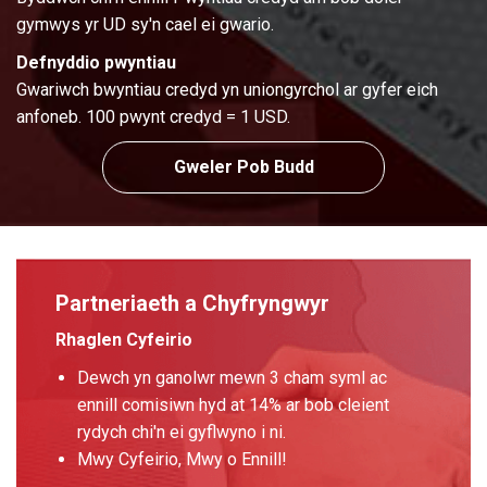
gymwys yr UD sy'n cael ei gwario.
Defnyddio pwyntiau
Gwariwch bwyntiau credyd yn uniongyrchol ar gyfer eich
anfoneb. 100 pwynt credyd = 1 USD.
Gweler Pob Budd
Partneriaeth a Chyfryngwyr
Rhaglen Cyfeirio
Dewch yn ganolwr mewn 3 cham syml ac
ennill comisiwn hyd at 14% ar bob cleient
rydych chi'n ei gyflwyno i ni.
Mwy Cyfeirio, Mwy o Ennill!