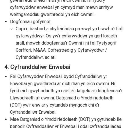
gweithredu ar eich rhan yn eich cwmni. Ni fydd y
cyfarwyddwr enwebai yn cymryd rhan mewn unrhyw
weithgareddau gweithredol yn eich cwmni.
Dogfennau gofynnol:
Copi o basbort a chyfeiriadau preswyl yn brawf o'r holl
gyfarwyddwyr. Os yw'r cyfarwyddwr yn gorfforaeth
arall, rhowch ddogfennau'r Cwmni i ni fel Tystysgrif
Gorffori, M&AA, Cofrestredig y Cyfarwyddwr /
Cyfranddaliwr, ac ati.
4. Cyfranddaliwr Enwebai
Fel Cyfarwyddwr Enwebai, bydd Cyfranddaliwr yr
Enwebai yn gweithredu ar eich rhan yn eich cwmni. Ni
fydd eich gwybodaeth yn cael ei datgelu ar ddogfennau'r
Llywodraeth a'r cwmni. Datganiad o Ymddiriedolaeth
(DOT) yw'r enw ar y cytundeb rhyngoch chi a'r
Cyfranddaliwr Enwebai.
Mae Datganiad o Ymddiriedolaeth (DOT) yn gytundeb lle
penodir Cyfranddaliwr yr Enwebai i ddal cyfranddaliadau