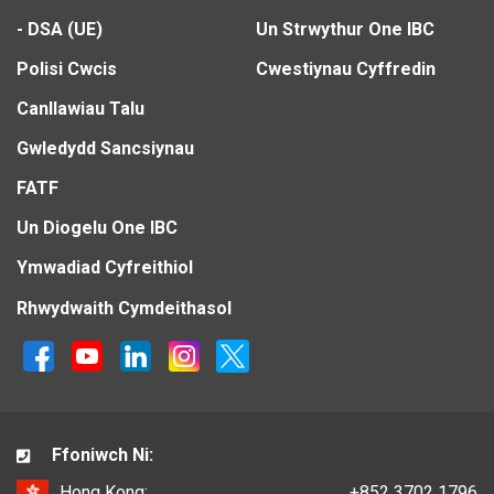
- DSA (UE)
Un Strwythur One IBC
Polisi Cwcis
Cwestiynau Cyffredin
Canllawiau Talu
Gwledydd Sancsiynau
FATF
Un Diogelu One IBC
Ymwadiad Cyfreithiol
Rhwydwaith Cymdeithasol
Ffoniwch Ni:
Hong Kong:
+852 3702 1796