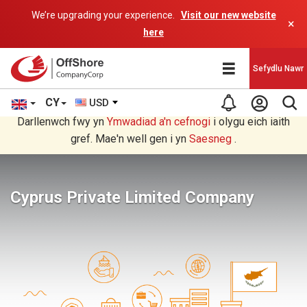
We’re upgrading your experience.
Visit our new website
×
here
Sefydlu Nawr
CY
USD
Rydych chi'n darllen yn Welsh cyfieithu gan raglen AI.
Darllenwch fwy yn
Ymwadiad a'n
cefnogi
i olygu eich iaith
gref. Mae'n well gen i yn
Saesneg
.
Cyprus Private Limited Company