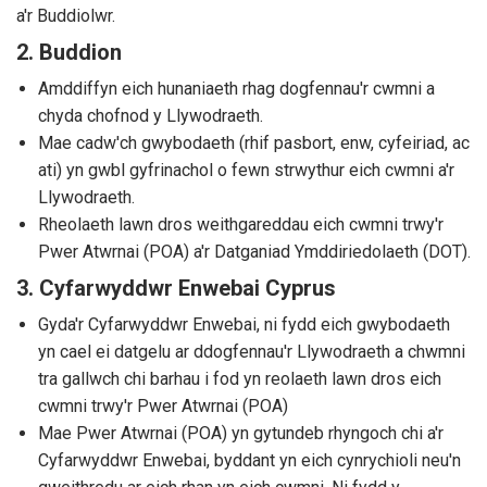
a'r Buddiolwr.
2. Buddion
Amddiffyn eich hunaniaeth rhag dogfennau'r cwmni a
chyda chofnod y Llywodraeth.
Mae cadw'ch gwybodaeth (rhif pasbort, enw, cyfeiriad, ac
ati) yn gwbl gyfrinachol o fewn strwythur eich cwmni a'r
Llywodraeth.
Rheolaeth lawn dros weithgareddau eich cwmni trwy'r
Pwer Atwrnai (POA) a'r Datganiad Ymddiriedolaeth (DOT).
3. Cyfarwyddwr Enwebai Cyprus
Gyda'r Cyfarwyddwr Enwebai, ni fydd eich gwybodaeth
yn cael ei datgelu ar ddogfennau'r Llywodraeth a chwmni
tra gallwch chi barhau i fod yn reolaeth lawn dros eich
cwmni trwy'r Pwer Atwrnai (POA)
Mae Pwer Atwrnai (POA) yn gytundeb rhyngoch chi a'r
Cyfarwyddwr Enwebai, byddant yn eich cynrychioli neu'n