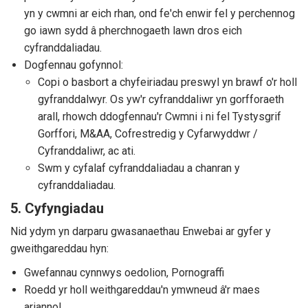
yn y cwmni ar eich rhan, ond fe'ch enwir fel y perchennog
go iawn sydd â pherchnogaeth lawn dros eich
cyfranddaliadau.
Dogfennau gofynnol:
Copi o basbort a chyfeiriadau preswyl yn brawf o'r holl
gyfranddalwyr. Os yw'r cyfranddaliwr yn gorfforaeth
arall, rhowch ddogfennau'r Cwmni i ni fel Tystysgrif
Gorffori, M&AA, Cofrestredig y Cyfarwyddwr /
Cyfranddaliwr, ac ati.
Swm y cyfalaf cyfranddaliadau a chanran y
cyfranddaliadau.
5. Cyfyngiadau
Nid ydym yn darparu gwasanaethau Enwebai ar gyfer y
gweithgareddau hyn:
Gwefannau cynnwys oedolion, Pornograffi
Roedd yr holl weithgareddau'n ymwneud â'r maes
ariannol