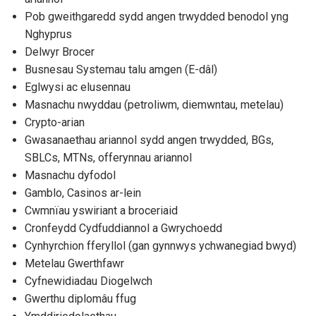
Pob gweithgaredd sydd angen trwydded benodol yng
Nghyprus
Delwyr Brocer
Busnesau Systemau talu amgen (E-dâl)
Eglwysi ac elusennau
Masnachu nwyddau (petroliwm, diemwntau, metelau)
Crypto-arian
Gwasanaethau ariannol sydd angen trwydded, BGs,
SBLCs, MTNs, offerynnau ariannol
Masnachu dyfodol
Gamblo, Casinos ar-lein
Cwmnïau yswiriant a broceriaid
Cronfeydd Cydfuddiannol a Gwrychoedd
Cynhyrchion fferyllol (gan gynnwys ychwanegiad bwyd)
Metelau Gwerthfawr
Cyfnewidiadau Diogelwch
Gwerthu diplomâu ffug