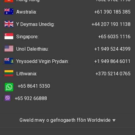
Awstralia:
+61 390 185 385
Y Deyrnas Unedig:
+44 207 193 1138
Singapore:
+65 6035 1116
Unol Daleithiau:
+1 949 524 4399
Ynysoedd Virgin Prydain:
+1 949 864 6011
Lithwania:
+370 5214 0765
+65 8641 5350
+65 932 66888
Gweld mwy o gefnogaeth ffôn Worldwide