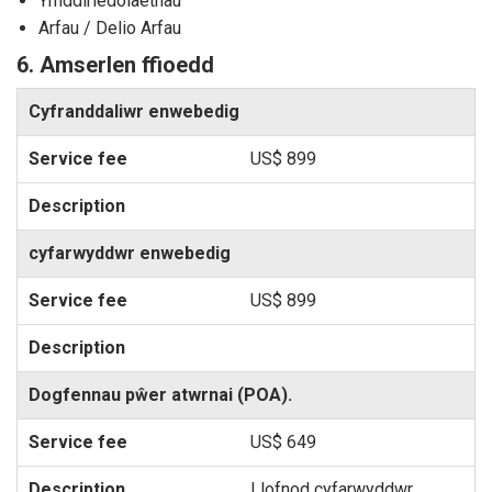
Ymddiriedolaethau
Arfau / Delio Arfau
6. Amserlen ffioedd
Cyfranddaliwr enwebedig
US$ 899
cyfarwyddwr enwebedig
US$ 899
Dogfennau pŵer atwrnai (POA).
US$ 649
Llofnod cyfarwyddwr