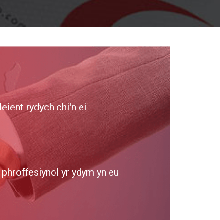
ient rydych chi'n ei
phroffesiynol yr ydym yn eu