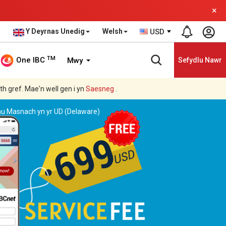
×
Y Deyrnas Unedig
Welsh
USD
TM
One IBC
Mwy
Sefydlu Nawr
ith gref. Mae'n well gen i yn
Saesneg
.
au Masnach yn yr UD (Delaware)