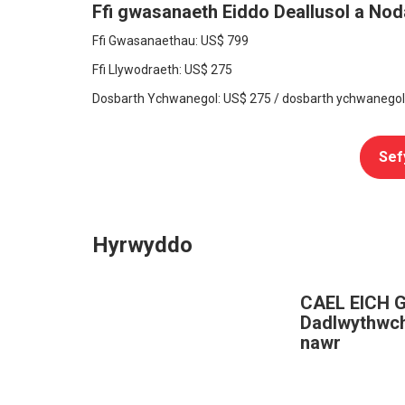
Ffi gwasanaeth Eiddo Deallusol a Nod
Ffi Gwasanaethau:
US$ 799
Ffi Llywodraeth:
US$ 275
Dosbarth Ychwanegol:
US$ 275
/ dosbarth ychwanegol
Sef
Hyrwyddo
CAEL EICH 
Dadlwythwch
nawr