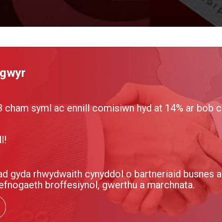
ngwyr
ham syml ac ennill comisiwn hyd at 14% ar bob cle
l!
 gyda rhwydwaith cynyddol o bartneriaid busnes a 
cefnogaeth broffesiynol, gwerthu a marchnata.