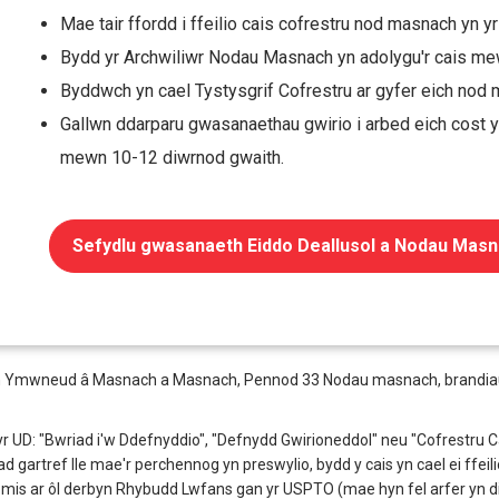
Mae tair ffordd i ffeilio cais cofrestru nod masnach yn yr
Bydd yr Archwiliwr Nodau Masnach yn adolygu'r cais m
Byddwch yn cael Tystysgrif Cofrestru ar gyfer eich nod
Gallwn ddarparu gwasanaethau gwirio i arbed eich cost y
mewn 10-12 diwrnod gwaith.
Sefydlu gwasanaeth Eiddo Deallusol a Nodau Masn
 sy'n Ymwneud â Masnach a Masnach, Pennod 33 Nodau masnach, brandiau a
n yr UD: "Bwriad i'w Ddefnyddio", "Defnydd Gwirioneddol" neu "Cofrestru
d gartref lle mae'r perchennog yn preswylio, bydd y cais yn cael ei ffeil
is ar ôl derbyn Rhybudd Lwfans gan yr USPTO (mae hyn fel arfer yn digw