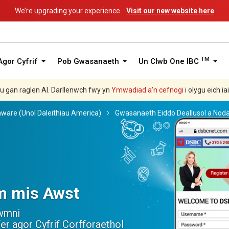
We’re upgrading your experience.
Visit our new website here
TM
gor Cyfrif
Pob Gwasanaeth
Un Clwb One IBC
hu gan raglen AI. Darllenwch fwy yn
Ymwadiad a'n
cefnogi
i olygu eich ia
aware (Unol Daleithiau America)
Gwasanaeth Eiddo Deallusol a Nod
aliffornia
h agor ym mis Gorffennaf