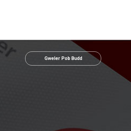
pharhau i fynd gydag One IBC ar y daith i fynd yn
fyd-eang gyda'ch busnes.
Gweler Pob Budd