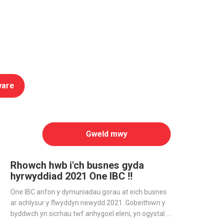
ware
Gweld mwy
Rhowch hwb i'ch busnes gyda
hyrwyddiad 2021 One IBC !!
One IBC anfon y dymuniadau gorau at eich busnes
ar achlysur y flwyddyn newydd 2021. Gobeithiwn y
byddwch yn sicrhau twf anhygoel eleni, yn ogystal â