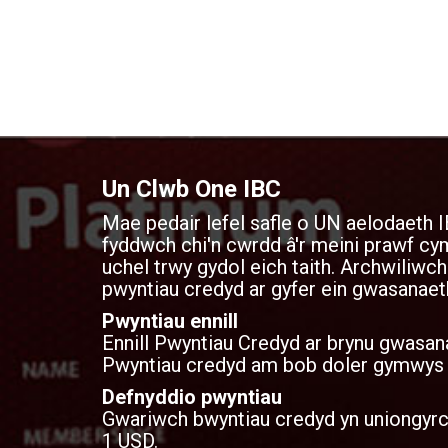
Un Clwb One IBC
Mae pedair lefel safle o UN aelodaeth I
fyddwch chi'n cwrdd â'r meini prawf 
uchel trwy gydol eich taith. Archwiliwch
pwyntiau credyd ar gyfer ein gwasanaet
Pwyntiau ennill
Ennill Pwyntiau Credyd ar brynu gwasan
Pwyntiau credyd am bob doler gymwys yr
Defnyddio pwyntiau
Gwariwch bwyntiau credyd yn uniongyrch
1 USD.