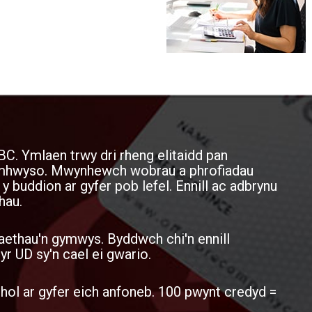
BC. Ymlaen trwy dri rheng elitaidd pan
cymhwyso. Mwynhewch wobrau a phrofiadau
 y buddion ar gyfer pob lefel. Ennill ac adbrynu
hau.
aethau'n gymwys. Byddwch chi'n ennill
 UD sy'n cael ei gwario.
ol ar gyfer eich anfoneb. 100 pwynt credyd =