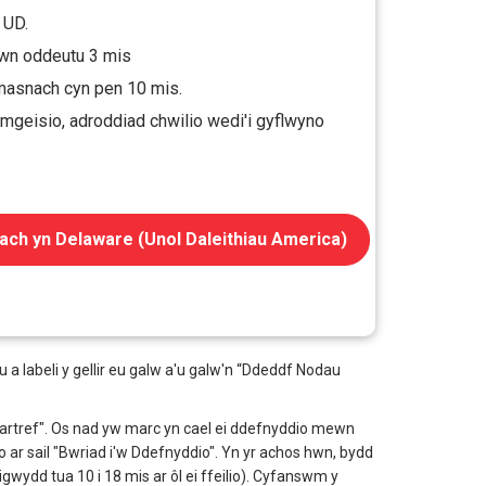
 UD.
ewn oddeutu 3 mis
 masnach cyn pen 10 mis.
mgeisio, adroddiad chwilio wedi'i gyflwyno
ach yn Delaware (Unol Daleithiau America)
 labeli y gellir eu galw a'u galw'n “Ddeddf Nodau
 Cartref". Os nad yw marc yn cael ei ddefnyddio mewn
io ar sail "Bwriad i'w Ddefnyddio". Yn yr achos hwn, bydd
ydd tua 10 i 18 mis ar ôl ei ffeilio). Cyfanswm y