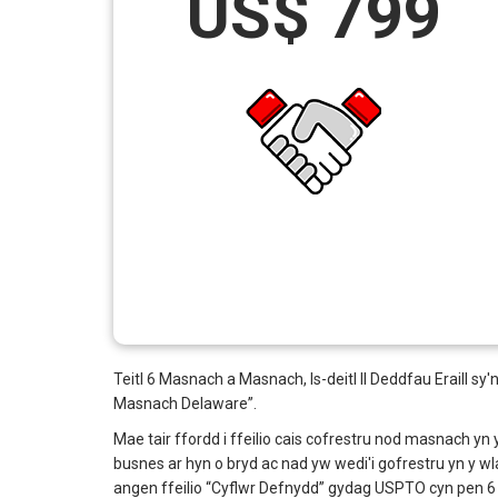
US$ 799
Teitl 6 Masnach a Masnach, Is-deitl II Deddfau Eraill
Masnach Delaware”.
Mae tair ffordd i ffeilio cais cofrestru nod masnach y
busnes ar hyn o bryd ac nad yw wedi'i gofrestru yn y wla
angen ffeilio “Cyflwr Defnydd” gydag USPTO cyn pen 6 m