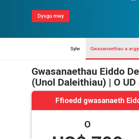
Dysgu mwy
Sylw
Gwasanaethau a argym
Gwasanaethau Eiddo De
(Unol Daleithiau) | O UD
Ffioedd gwasanaeth Eidd
O