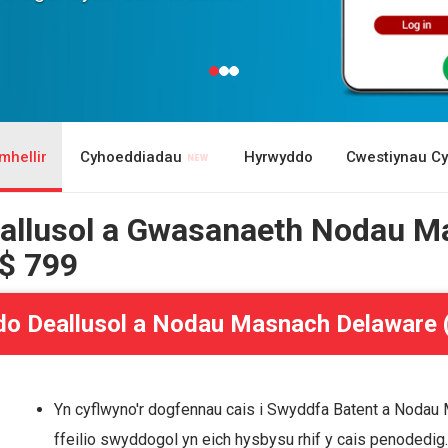
hellir
Cyhoeddiadau
Hyrwyddo
Cwestiynau Cy
allusol a Gwasanaeth Nodau M
 $ 799
o Deallusol a Nodau Masnach Delaware (
Yn cyflwyno'r dogfennau cais i Swyddfa Batent a Nodau 
ffeilio swyddogol yn eich hysbysu rhif y cais penodedig.