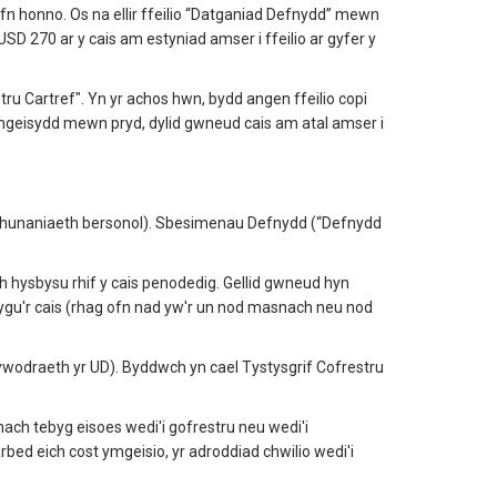
n honno. Os na ellir ffeilio “Datganiad Defnydd” mewn
SD 270 ar y cais am estyniad amser i ffeilio ar gyfer y
stru Cartref". Yn yr achos hwn, bydd angen ffeilio copi
 ymgeisydd mewn pryd, dylid gwneud cais am atal amser i
eu hunaniaeth bersonol). Sbesimenau Defnydd (“Defnydd
h hysbysu rhif y cais penodedig. Gellid gwneud hyn
gu'r cais (rhag ofn nad yw'r un nod masnach neu nod
lywodraeth yr UD). Byddwch yn cael Tystysgrif Cofrestru
ch tebyg eisoes wedi'i gofrestru neu wedi'i
d eich cost ymgeisio, yr adroddiad chwilio wedi'i