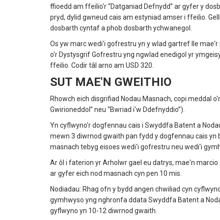
ffioedd am ffeilio'r “Datganiad Defnydd” ar gyfer y d
pryd, dylid gwneud cais am estyniad amser i ffeilio. Ge
dosbarth cyntaf a phob dosbarth ychwanegol.
Os yw marc wedi'i gofrestru yn y wlad gartref lle mae'r 
o'r Dystysgrif Gofrestru yng ngwlad enedigol yr ymgeis
ffeilio. Codir tâl arno am USD 320.
SUT MAE'N GWEITHIO
Rhowch eich disgrifiad Nodau Masnach, copi meddal o'
Gwirioneddol” neu “Bwriad i'w Ddefnyddio”).
Yn cyflwyno'r dogfennau cais i Swyddfa Batent a Nodau
mewn 3 diwrnod gwaith pan fydd y dogfennau cais yn b
masnach tebyg eisoes wedi'i gofrestru neu wedi'i gy
Ar ôl i faterion yr Arholwr gael eu datrys, mae'n marc
ar gyfer eich nod masnach cyn pen 10 mis.
Nodiadau: Rhag ofn y bydd angen chwiliad cyn cyflwyn
gymhwyso yng nghronfa ddata Swyddfa Batent a Nodau M
gyflwyno yn 10-12 diwrnod gwaith.