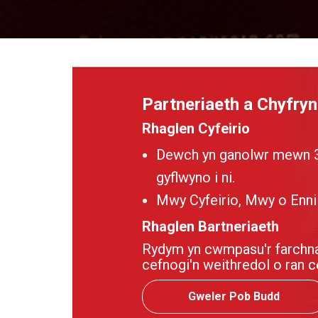
Partneriaeth a Chyfry
Rhaglen Cyfeirio
Dewch yn ganolwr mewn 3 c
gyflwyno i ni.
Mwy Cyfeirio, Mwy o Ennil
Rhaglen Bartneriaeth
Rydym yn cwmpasu'r farchnad
cefnogi'n weithredol o ran 
Gweler Pob Budd