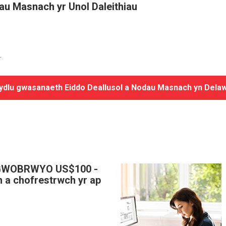
au Masnach yr Unol Daleithiau
.
ydlu gwasanaeth Eiddo Deallusol a Nodau Masnach yn Dela
GWOBRWYO US$100 -
 a chofrestrwch yr ap