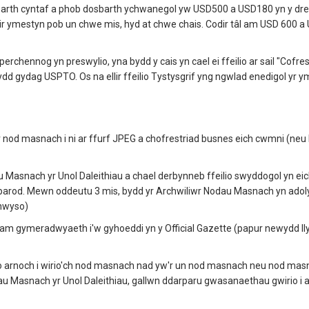
osbarth cyntaf a phob dosbarth ychwanegol yw USD500 a USD180 yn y dref
llir ymestyn pob un chwe mis, hyd at chwe chais. Codir tâl am USD 600 a U
perchennog yn preswylio, yna bydd y cais yn cael ei ffeilio ar sail "Cofre
ydd gydag USPTO. Os na ellir ffeilio Tystysgrif yng ngwlad enedigol yr
r nod masnach i ni ar ffurf JPEG a chofrestriad busnes eich cwmni (n
 Masnach yr Unol Daleithiau a chael derbynneb ffeilio swyddogol yn eic
arod. Mewn oddeutu 3 mis, bydd yr Archwiliwr Nodau Masnach yn adoly
mhwyso)
io am gymeradwyaeth i'w gyhoeddi yn y Official Gazette (papur newydd l
o arnoch i wirio'ch nod masnach nad yw'r un nod masnach neu nod masna
asnach yr Unol Daleithiau, gallwn ddarparu gwasanaethau gwirio i arbe