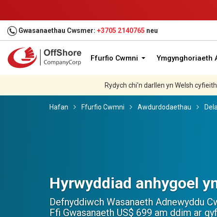
Gwasanaethau Cwsmer:
+3705 2140765
neu
Ffurfio Cwmni
Ymgynghoriaeth A
Rydych chi'n darllen yn Welsh cyfieit
Hafan
Ffurfio Cwmni
Awdurdodaethau
Del
Swyddfa Rithwir yng Ngh
Mwynhewch wobrau hyd at US $ 272 wrt