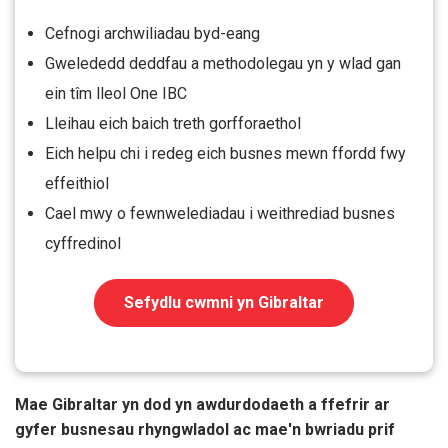
Cefnogi archwiliadau byd-eang
Gwelededd deddfau a methodolegau yn y wlad gan
ein tîm lleol One IBC
Lleihau eich baich treth gorfforaethol
Eich helpu chi i redeg eich busnes mewn ffordd fwy
effeithiol
Cael mwy o fewnwelediadau i weithrediad busnes
cyffredinol
Sefydlu cwmni yn Gibraltar
Mae Gibraltar yn dod yn awdurdodaeth a ffefrir ar
gyfer busnesau rhyngwladol ac mae'n bwriadu prif