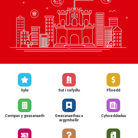
Sylw
Sut i sefydlu
Ffioedd
Cwmpas y gwasanaeth
Gwasanaethau a
Cyhoeddiadau
argymhellir