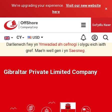
We’re upgrading your experience.
Visit our new website
×
here
Sefydlu Nawr
CY
USD
Rydych chi'n darllen yn Welsh cyfieithu gan raglen AI.
Darllenwch fwy yn
Ymwadiad a'n
cefnogi
i olygu eich iaith
gref. Mae'n well gen i yn
Saesneg
.
Gibraltar Private Limited Company