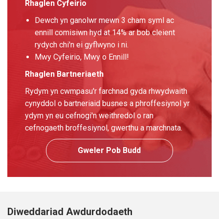
Rhaglen Cyfeirio
Dewch yn ganolwr mewn 3 cham syml ac
ennill comisiwn hyd at 14% ar bob cleient
rydych chi'n ei gyflwyno i ni.
Mwy Cyfeirio, Mwy o Ennill!
Rhaglen Bartneriaeth
Rydym yn cwmpasu'r farchnad gyda rhwydwaith
cynyddol o bartneriaid busnes a phroffesiynol yr
ydym yn eu cefnogi'n weithredol o ran
cefnogaeth broffesiynol, gwerthu a marchnata.
Gweler Pob Budd
Diweddariad Awdurdodaeth