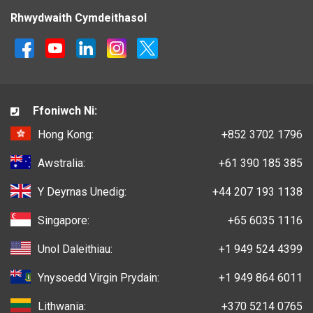
Rhwydwaith Cymdeithasol
Ffoniwch Ni:
Hong Kong:
+852 3702 1796
Awstralia:
+61 390 185 385
Y Deyrnas Unedig:
+44 207 193 1138
Singapore:
+65 6035 1116
Unol Daleithiau:
+1 949 524 4399
Ynysoedd Virgin Prydain:
+1 949 864 6011
Lithwania:
+370 5214 0765