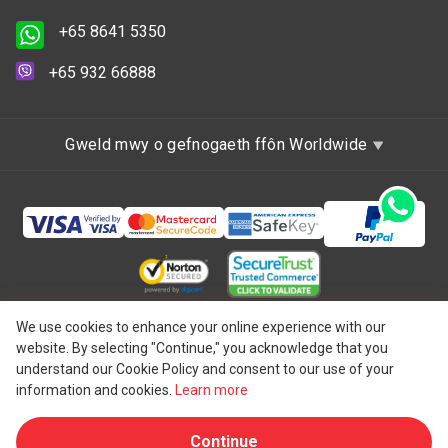
+65 8641 5350
+65 932 66888
Gweld mwy o gefnogaeth ffôn Worldwide
Hawlfraint © 1997 - 2026 One IBC Limited, wedi'i
We use cookies to enhance your online experience with our
website. By selecting "Continue," you acknowledge that you
ymgorffori yng Nghymru a Lloegr, y Deyrnas Unedig ag
understand our Cookie Policy and consent to our use of your
atebolrwydd cyfyngedig ac aelod-gwmni o rwydwaith One
information and cookies.
Learn more
IBC o endid cyfreithiol annibynnol ac ar wahân sy'n
Continue
®