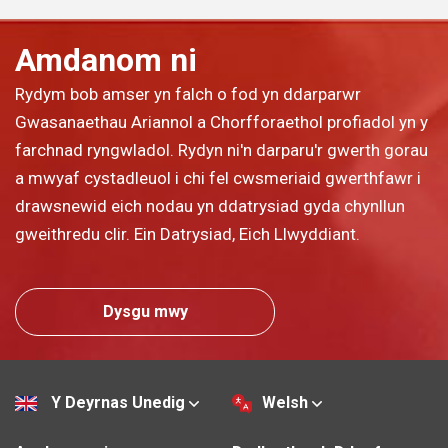
Amdanom ni
Rydym bob amser yn falch o fod yn ddarparwr
Gwasanaethau Ariannol a Chorfforaethol profiadol yn y
farchnad ryngwladol. Rydyn ni'n darparu'r gwerth gorau
a mwyaf cystadleuol i chi fel cwsmeriaid gwerthfawr i
drawsnewid eich nodau yn ddatrysiad gyda chynllun
gweithredu clir. Ein Datrysiad, Eich Llwyddiant.
Dysgu mwy
Y Deyrnas Unedig
Welsh