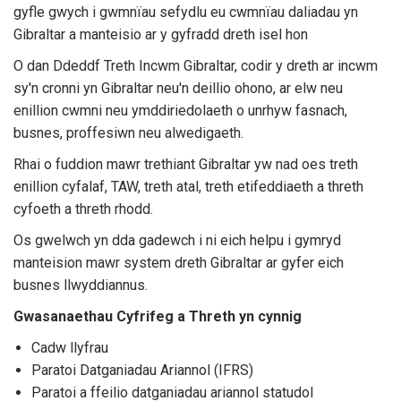
gyfle gwych i gwmnïau sefydlu eu cwmnïau daliadau yn
Gibraltar a manteisio ar y gyfradd dreth isel hon
O dan Ddeddf Treth Incwm Gibraltar, codir y dreth ar incwm
sy'n cronni yn Gibraltar neu'n deillio ohono, ar elw neu
enillion cwmni neu ymddiriedolaeth o unrhyw fasnach,
busnes, proffesiwn neu alwedigaeth.
Rhai o fuddion mawr trethiant Gibraltar yw nad oes treth
enillion cyfalaf, TAW, treth atal, treth etifeddiaeth a threth
cyfoeth a threth rhodd.
Os gwelwch yn dda gadewch i ni eich helpu i gymryd
manteision mawr system dreth Gibraltar ar gyfer eich
busnes llwyddiannus.
Gwasanaethau Cyfrifeg a Threth yn cynnig
Cadw llyfrau
Paratoi Datganiadau Ariannol (IFRS)
Paratoi a ffeilio datganiadau ariannol statudol