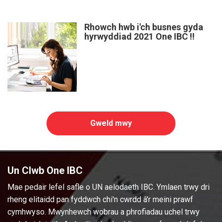
Rhowch hwb i'ch busnes gyda
hyrwyddiad 2021 One IBC !!
Gweld mwy
Un Clwb One IBC
Mae pedair lefel safle o UN aelodaeth IBC. Ymlaen trwy dri
rheng elitaidd pan fyddwch chi'n cwrdd â'r meini prawf
cymhwyso. Mwynhewch wobrau a phrofiadau uchel trwy