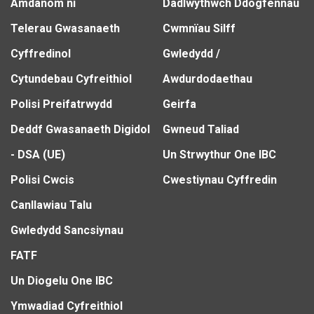
Amdanom ni
Dadlwythwch Ddogfennau
Telerau Gwasanaeth
Cwmnïau Silff
Cyffredinol
Gwledydd /
Cytundebau Cyfreithiol
Awdurdodaethau
Polisi Preifatrwydd
Geirfa
Deddf Gwasanaeth Digidol
Gwneud Taliad
- DSA (UE)
Un Strwythur One IBC
Polisi Cwcis
Cwestiynau Cyffredin
Canllawiau Talu
Gwledydd Sancsiynau
FATF
Un Diogelu One IBC
Ymwadiad Cyfreithiol