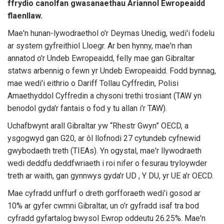
ffrydio canolfan gwasanaethau Ariannol Ewropeaidd
flaenllaw.
Mae'n hunan-lywodraethol o'r Deyrnas Unedig, wedi'i fodelu
ar system gyfreithiol Lloegr. Ar ben hynny, mae'n rhan
annatod o'r Undeb Ewropeaidd, felly mae gan Gibraltar
statws arbennig o fewn yr Undeb Ewropeaidd. Fodd bynnag,
mae wedi'i eithrio o Dariff Tollau Cyffredin, Polisi
Amaethyddol Cyffredin a chysoni trethi trosiant (TAW yn
benodol gyda'r fantais o fod y tu allan i'r TAW).
Uchafbwynt arall Gibraltar yw “Rhestr Gwyn” OECD, a
ysgogwyd gan G20, ar ôl llofnodi 27 cytundeb cyfnewid
gwybodaeth treth (TIEAs). Yn ogystal, mae'r llywodraeth
wedi deddfu deddfwriaeth i roi nifer o fesurau tryloywder
treth ar waith, gan gynnwys gyda'r UD , Y DU, yr UE a'r OECD.
Mae cyfradd unffurf o dreth gorfforaeth wedi'i gosod ar
10% ar gyfer cwmni Gibraltar, un o'r gyfradd isaf tra bod
cyfradd gyfartalog bwysol Ewrop oddeutu 26.25%. Mae'n