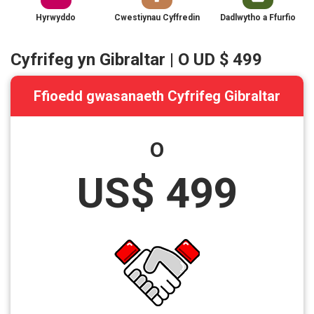
Hyrwyddo
Cwestiynau Cyffredin
Dadlwytho a Ffurfio
Cyfrifeg yn Gibraltar | O UD $ 499
Ffioedd gwasanaeth Cyfrifeg Gibraltar
O
US$ 499