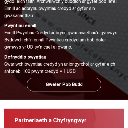
gydol eich taith. Archwiliwch y buddion ar gyfer pob lefel.
Ennill ac adbrynu pwyntiau credyd ar gyfer ein
gwasanaethau.
Pwyntiau ennill
Ennill Pwyntiau Credyd ar brynu gwasanaethau'n gymwys.
Byddwch chi'n ennill Pwyntiau credyd am bob doler
gymwys yr UD sy'n cael ei gwario.
Defnyddio pwyntiau
Gwariwch bwyntiau credyd yn uniongyrchol ar gyfer eich
anfoneb. 100 pwynt credyd = 1 USD.
Gweler Pob Budd
Partneriaeth a Chyfryngwyr