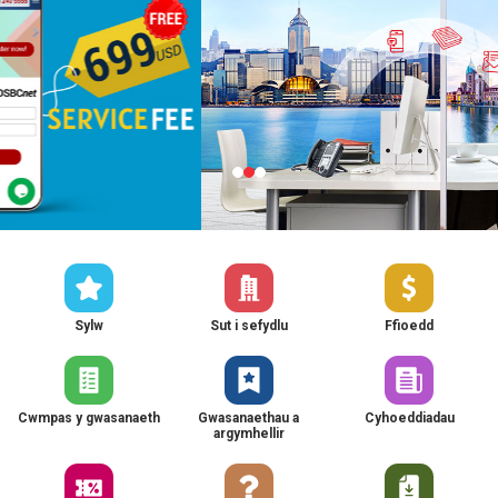
Sylw
Sut i sefydlu
Ffioedd
Cwmpas y gwasanaeth
Gwasanaethau a
Cyhoeddiadau
argymhellir