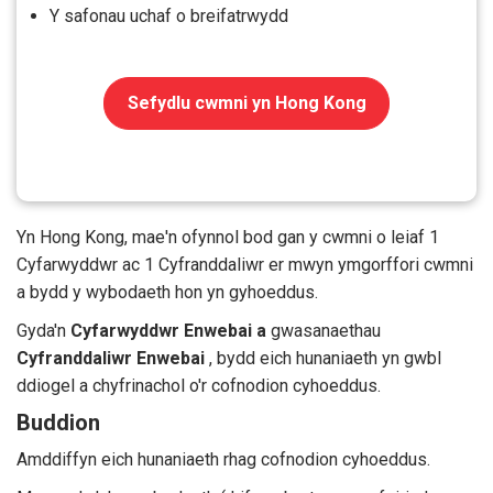
Y safonau uchaf o breifatrwydd
Sefydlu cwmni yn Hong Kong
Yn Hong Kong, mae'n ofynnol bod gan y cwmni o leiaf 1
Cyfarwyddwr ac 1 Cyfranddaliwr er mwyn ymgorffori cwmni
a bydd y wybodaeth hon yn gyhoeddus.
Gyda'n
Cyfarwyddwr Enwebai a
gwasanaethau
Cyfranddaliwr Enwebai
, bydd eich hunaniaeth yn gwbl
ddiogel a chyfrinachol o'r cofnodion cyhoeddus.
Buddion
Amddiffyn eich hunaniaeth rhag cofnodion cyhoeddus.