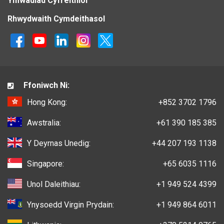
Ymwadiad Cyfreithiol
Rhwydwaith Cymdeithasol
Ffoniwch Ni:
Hong Kong:
+852 3702 1796
Awstralia:
+61 390 185 385
Y Deyrnas Unedig:
+44 207 193 1138
Singapore:
+65 6035 1116
Unol Daleithiau:
+1 949 524 4399
Ynysoedd Virgin Prydain:
+1 949 864 6011