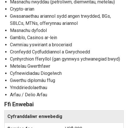
Masnachu nwyddau (petroliwm, diemwntau, metelau)
Crypto-arian
Gwasanaethau ariannol sydd angen trwydded, BGs,
SBLCs, MTNs, offerynnau ariannol
Masnachu dyfodol
Gamblo, Casinos ar-lein
Cwmnïau yswiriant a broceriaid
Cronfeydd Cydfuddiannol a Gwrychoedd
Cynhyrchion fferyllol (gan gynnwys ychwanegiad bwyd)
Metelau Gwerthfawr
Cyfnewidiadau Diogelwch
Gwerthu diplomâu ffug
Ymddiriedolaethau
Arfau / Delio Arfau
Ffi Enwebai
Cyfranddaliwr enwebedig