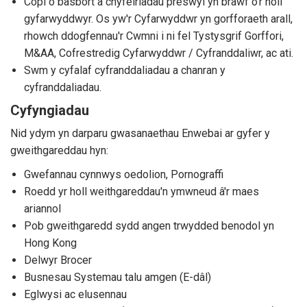
Copi o basbort a chyfeiriadau preswyl yn brawf o'r holl
gyfarwyddwyr. Os yw'r Cyfarwyddwr yn gorfforaeth arall,
rhowch ddogfennau'r Cwmni i ni fel Tystysgrif Gorffori,
M&AA, Cofrestredig Cyfarwyddwr / Cyfranddaliwr, ac ati.
Swm y cyfalaf cyfranddaliadau a chanran y
cyfranddaliadau.
Cyfyngiadau
Nid ydym yn darparu gwasanaethau Enwebai ar gyfer y
gweithgareddau hyn:
Gwefannau cynnwys oedolion, Pornograffi
Roedd yr holl weithgareddau'n ymwneud â'r maes
ariannol
Pob gweithgaredd sydd angen trwydded benodol yn
Hong Kong
Delwyr Brocer
Busnesau Systemau talu amgen (E-dâl)
Eglwysi ac elusennau