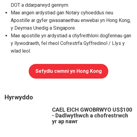
DOT a ddarparwyd gennym.
Mae angen ardystiad gan Notary cyhoeddus neu
Apostille ar gyfer gwasanaethau enwebai yn Hong Kong,
y Deyrnas Unedig a Singapore.
Mae apostille yn ardystiad a chyfreithloni dogfennau gan
y llywodraeth, fel rheol Cofrestrfa Gyffredinol / Llys y
wlad leol.
Sefydlu cwmni yn Hong Kong
Hyrwyddo
CAEL EICH GWOBRWYO US$100
- Dadlwythwch a chofrestrwch
yr ap nawr