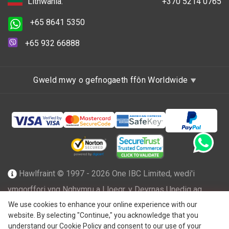
Lithwania:
+370 5214 0765
+65 8641 5350
+65 932 66888
Gweld mwy o gefnogaeth ffôn Worldwide
Hawlfraint © 1997 - 2026 One IBC Limited, wedi'i
ymgorffori yng Nghymru a Lloegr, y Deyrnas Unedig ag
atebolrwydd cyfyngedig ac aelod-gwmni o rwydwaith One
We use cookies to enhance your online experience with our
website. By selecting "Continue," you acknowledge that you
IBC o endid cyfreithiol annibynnol ac ar wahân sy'n
understand our Cookie Policy and consent to our use of your