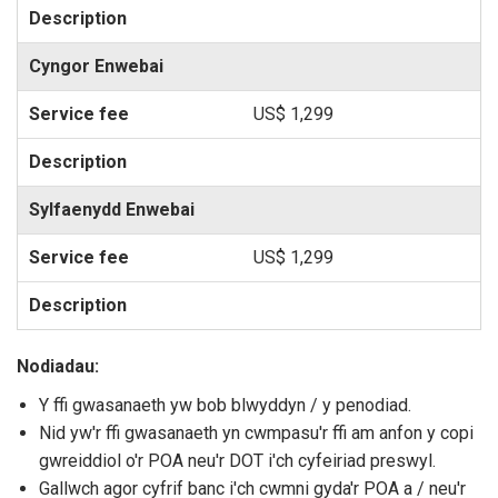
Cyngor Enwebai
US$ 1,299
Sylfaenydd Enwebai
US$ 1,299
Nodiadau:
Y ffi gwasanaeth yw bob blwyddyn / y penodiad.
Nid yw'r ffi gwasanaeth yn cwmpasu'r ffi am anfon y copi
gwreiddiol o'r POA neu'r DOT i'ch cyfeiriad preswyl.
Gallwch agor cyfrif banc i'ch cwmni gyda'r POA a / neu'r