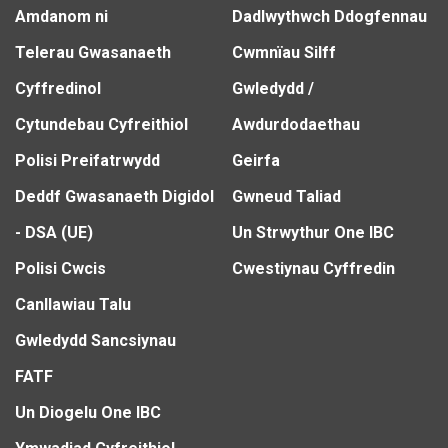
Amdanom ni
Dadlwythwch Ddogfennau
Telerau Gwasanaeth
Cwmnïau Silff
Cyffredinol
Gwledydd /
Cytundebau Cyfreithiol
Awdurdodaethau
Polisi Preifatrwydd
Geirfa
Deddf Gwasanaeth Digidol
Gwneud Taliad
- DSA (UE)
Un Strwythur One IBC
Polisi Cwcis
Cwestiynau Cyffredin
Canllawiau Talu
Gwledydd Sancsiynau
FATF
Un Diogelu One IBC