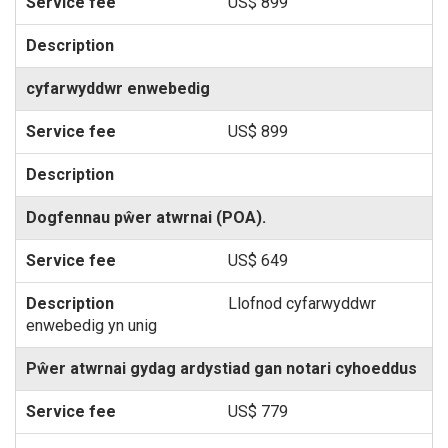
US$ 899
cyfarwyddwr enwebedig
US$ 899
Dogfennau pŵer atwrnai (POA).
US$ 649
Llofnod cyfarwyddwr
enwebedig yn unig
Pŵer atwrnai gydag ardystiad gan notari cyhoeddus
US$ 779