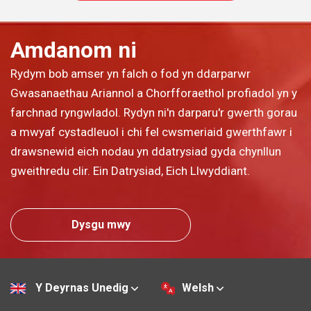
Amdanom ni
Rydym bob amser yn falch o fod yn ddarparwr
Gwasanaethau Ariannol a Chorfforaethol profiadol yn y
farchnad ryngwladol. Rydyn ni'n darparu'r gwerth gorau
a mwyaf cystadleuol i chi fel cwsmeriaid gwerthfawr i
drawsnewid eich nodau yn ddatrysiad gyda chynllun
gweithredu clir. Ein Datrysiad, Eich Llwyddiant.
Dysgu mwy
Y Deyrnas Unedig
Welsh