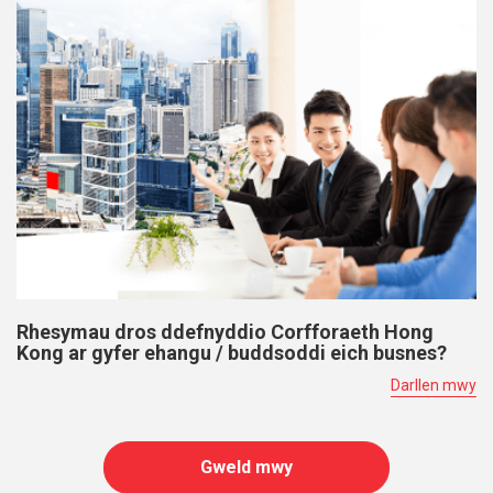
Rhesymau dros ddefnyddio Corfforaeth Hong
Kong ar gyfer ehangu / buddsoddi eich busnes?
Darllen mwy
Gweld mwy