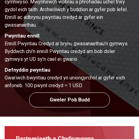
cymhwyso. Mwynhewch wobrau a phrofiadau uchel trwy
gydol eich taith. Archwiliwch y buddion ar gyfer pob lefel.
Ennill ac adbrynu pwyntiau credyd ar gyfer ein
gwasanaethau.
Pwyntiau ennill
Ennill Pwyntiau Credyd ar brynu gwasanaethau'n gymwys.
Byddwch chi'n ennill Pwyntiau credyd am bob doler
gymwys yr UD sy'n cael ei gwario.
Defnyddio pwyntiau
Gwariwch bwyntiau credyd yn uniongyrchol ar gyfer eich
anfoneb. 100 pwynt credyd = 1 USD.
Gweler Pob Budd
Partneriaeth a Chyfryngwyr