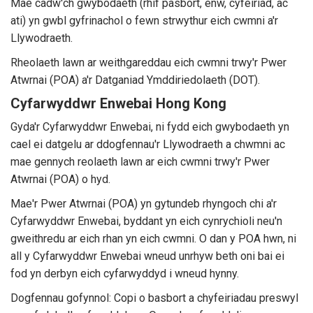
Mae cadw'ch gwybodaeth (rhif pasbort, enw, cyfeiriad, ac
ati) yn gwbl gyfrinachol o fewn strwythur eich cwmni a'r
Llywodraeth.
Rheolaeth lawn ar weithgareddau eich cwmni trwy'r Pwer
Atwrnai (POA) a'r Datganiad Ymddiriedolaeth (DOT).
Cyfarwyddwr Enwebai Hong Kong
Gyda'r Cyfarwyddwr Enwebai, ni fydd eich gwybodaeth yn
cael ei datgelu ar ddogfennau'r Llywodraeth a chwmni ac
mae gennych reolaeth lawn ar eich cwmni trwy'r Pwer
Atwrnai (POA) o hyd.
Mae'r Pwer Atwrnai (POA) yn gytundeb rhyngoch chi a'r
Cyfarwyddwr Enwebai, byddant yn eich cynrychioli neu'n
gweithredu ar eich rhan yn eich cwmni. O dan y POA hwn, ni
all y Cyfarwyddwr Enwebai wneud unrhyw beth oni bai ei
fod yn derbyn eich cyfarwyddyd i wneud hynny.
Dogfennau gofynnol: Copi o basbort a chyfeiriadau preswyl