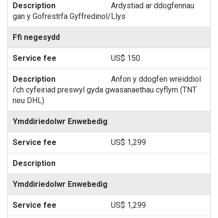
Ardystiad ar ddogfennau
gan y Gofrestrfa Gyffredinol/Llys
Ffi negesydd
US$ 150
Anfon y ddogfen wreiddiol
i'ch cyfeiriad preswyl gyda gwasanaethau cyflym (TNT
neu DHL)
Ymddiriedolwr Enwebedig
US$ 1,299
Ymddiriedolwr Enwebedig
US$ 1,299