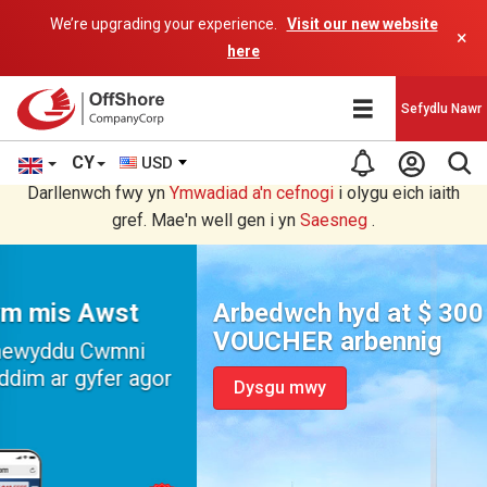
We’re upgrading your experience.
Visit our new website
×
here
Sefydlu Nawr
CY
USD
Rydych chi'n darllen yn Welsh cyfieithu gan raglen AI.
Darllenwch fwy yn
Ymwadiad a'n
cefnogi
i olygu eich iaith
gref. Mae'n well gen i yn
Saesneg
.
Arbedwch hyd at $ 300 a Derbyn
VOUCHER arbennig
Dysgu mwy