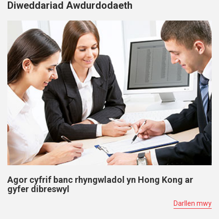
Diweddariad Awdurdodaeth
Agor cyfrif banc rhyngwladol yn Hong Kong ar
gyfer dibreswyl
Darllen mwy