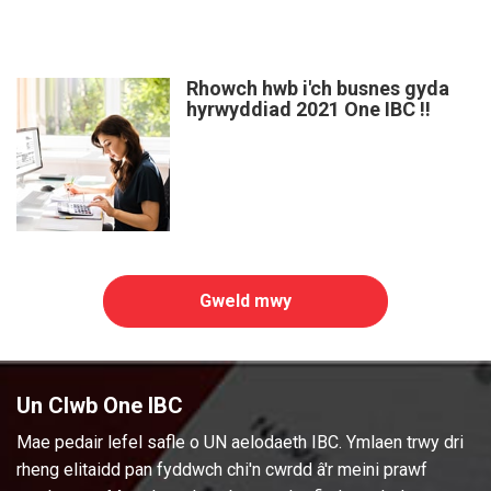
Rhowch hwb i'ch busnes gyda
hyrwyddiad 2021 One IBC !!
Gweld mwy
Un Clwb One IBC
Mae pedair lefel safle o UN aelodaeth IBC. Ymlaen trwy dri
rheng elitaidd pan fyddwch chi'n cwrdd â'r meini prawf