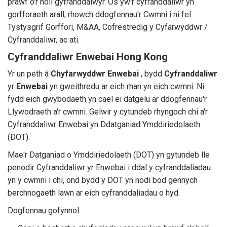
prawf o'r holl gyfranddalwyr. Os yw'r cyfranddaliwr yn
gorfforaeth arall, rhowch ddogfennau'r Cwmni i ni fel
Tystysgrif Gorffori, M&AA, Cofrestredig y Cyfarwyddwr /
Cyfranddaliwr, ac ati.
Cyfranddaliwr Enwebai Hong Kong
Yr un peth â
Chyfarwyddwr Enwebai
, bydd
Cyfranddaliwr
yr
Enwebai
yn gweithredu ar eich rhan yn eich cwmni. Ni
fydd eich gwybodaeth yn cael ei datgelu ar ddogfennau'r
Llywodraeth a'r cwmni. Gelwir y cytundeb rhyngoch chi a'r
Cyfranddaliwr Enwebai yn Ddatganiad Ymddiriedolaeth
(DOT).
Mae'r Datganiad o Ymddiriedolaeth (DOT) yn gytundeb lle
penodir Cyfranddaliwr yr Enwebai i ddal y cyfranddaliadau
yn y cwmni i chi, ond bydd y DOT yn nodi bod gennych
berchnogaeth lawn ar eich cyfranddaliadau o hyd.
Dogfennau gofynnol: