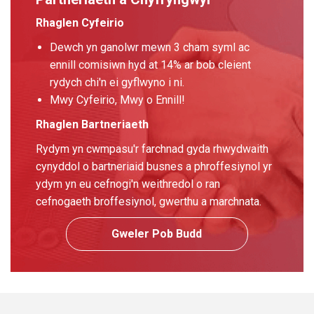
Rhaglen Cyfeirio
Dewch yn ganolwr mewn 3 cham syml ac
ennill comisiwn hyd at 14% ar bob cleient
rydych chi'n ei gyflwyno i ni.
Mwy Cyfeirio, Mwy o Ennill!
Rhaglen Bartneriaeth
Rydym yn cwmpasu'r farchnad gyda rhwydwaith
cynyddol o bartneriaid busnes a phroffesiynol yr
ydym yn eu cefnogi'n weithredol o ran
cefnogaeth broffesiynol, gwerthu a marchnata.
Gweler Pob Budd