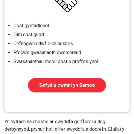
Cost gystadleuol
Dim cost gudd
Cefnogwch dwf eich busnes
Ffocws gwasanaeth cwsmeriaid
Gwasanaethau rheoli postio proffesiynol
Sefydlu cwmni yn Samoa
Yn hytrach na chostio ar swyddfa gorfforol a llogi
derbynnydd, prynu'r holl offer swyddfa a dodrefn. Efallai y