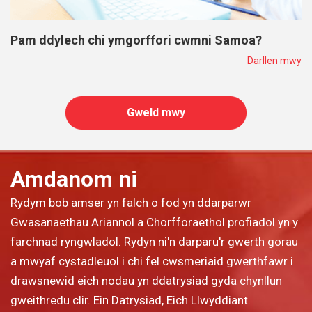
Pam ddylech chi ymgorffori cwmni Samoa?
Darllen mwy
Gweld mwy
Amdanom ni
Rydym bob amser yn falch o fod yn ddarparwr
Gwasanaethau Ariannol a Chorfforaethol profiadol yn y
farchnad ryngwladol. Rydyn ni'n darparu'r gwerth gorau
a mwyaf cystadleuol i chi fel cwsmeriaid gwerthfawr i
drawsnewid eich nodau yn ddatrysiad gyda chynllun
gweithredu clir. Ein Datrysiad, Eich Llwyddiant.