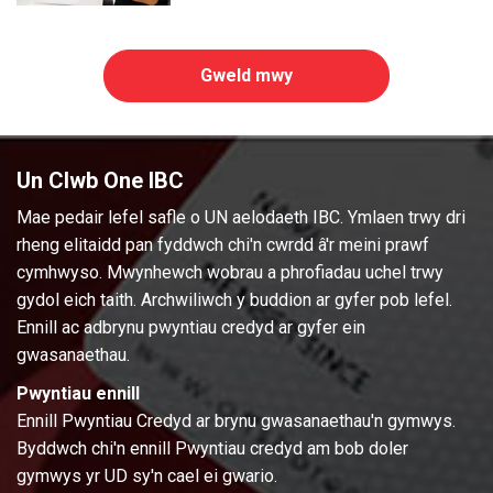
Gweld mwy
Un Clwb One IBC
Mae pedair lefel safle o UN aelodaeth IBC. Ymlaen trwy dri
rheng elitaidd pan fyddwch chi'n cwrdd â'r meini prawf
cymhwyso. Mwynhewch wobrau a phrofiadau uchel trwy
gydol eich taith. Archwiliwch y buddion ar gyfer pob lefel.
Ennill ac adbrynu pwyntiau credyd ar gyfer ein
gwasanaethau.
Pwyntiau ennill
Ennill Pwyntiau Credyd ar brynu gwasanaethau'n gymwys.
Byddwch chi'n ennill Pwyntiau credyd am bob doler
gymwys yr UD sy'n cael ei gwario.