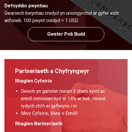
Defnyddio pwyntiau
Gwariwch bwyntiau credyd yn uniongyrchol ar gyfer eich
anfoneb. 100 pwynt credyd = 1 USD.
Gweler Pob Budd
Partneriaeth a Chyfryngwyr
Rhaglen Cyfeirio
Dewch yn ganolwr mewn 3 cham syml ac
ennill comisiwn hyd at 14% ar bob cleient
rydych chi'n ei gyflwyno i ni.
Mwy Cyfeirio, Mwy o Ennill!
Rhaglen Bartneriaeth