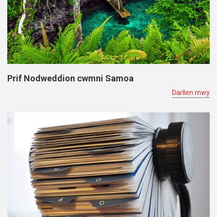
Prif Nodweddion cwmni Samoa
Darllen mwy