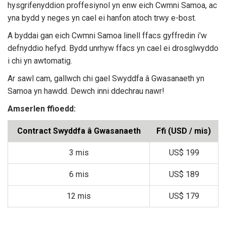
hysgrifenyddion proffesiynol yn enw eich Cwmni Samoa, ac
yna bydd y neges yn cael ei hanfon atoch trwy e-bost.
A byddai gan eich Cwmni Samoa linell ffacs gyffredin i'w
defnyddio hefyd. Bydd unrhyw ffacs yn cael ei drosglwyddo
i chi yn awtomatig.
Ar sawl cam, gallwch chi gael Swyddfa â Gwasanaeth yn
Samoa yn hawdd. Dewch inni ddechrau nawr!
Amserlen ffioedd:
Contract Swyddfa â Gwasanaeth
Ffi (USD / mis)
3 mis
US$ 199
6 mis
US$ 189
12 mis
US$ 179