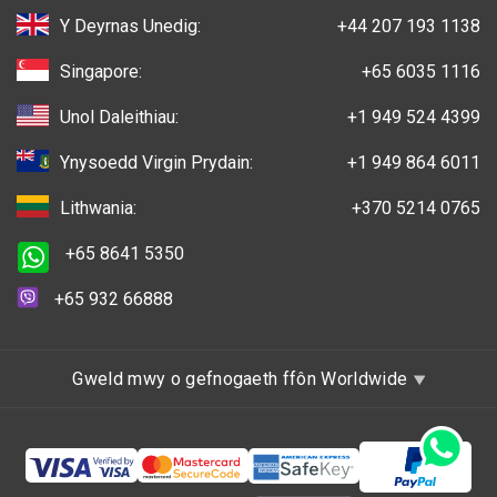
Y Deyrnas Unedig:
+44 207 193 1138
Singapore:
+65 6035 1116
Unol Daleithiau:
+1 949 524 4399
Ynysoedd Virgin Prydain:
+1 949 864 6011
Lithwania:
+370 5214 0765
+65 8641 5350
+65 932 66888
Gweld mwy o gefnogaeth ffôn Worldwide