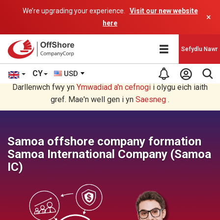
We’re upgrading your experience.
Visit our new website
×
here
Sefydlu Nawr
CY
USD
Rydych chi'n darllen yn Welsh cyfieithu gan raglen AI.
Darllenwch fwy yn
Ymwadiad a'n
cefnogi
i olygu eich iaith
gref. Mae'n well gen i yn
Saesneg
.
Samoa offshore company formation
Samoa International Company (Samoa
IC)