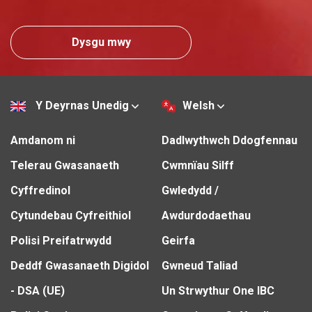
Dysgu mwy
Y Deyrnas Unedig
Welsh
Amdanom ni
Dadlwythwch Ddogfennau
Telerau Gwasanaeth
Cwmnïau Silff
Cyffredinol
Gwledydd /
Cytundebau Cyfreithiol
Awdurdodaethau
Polisi Preifatrwydd
Geirfa
Deddf Gwasanaeth Digidol
Gwneud Taliad
- DSA (UE)
Un Strwythur One IBC