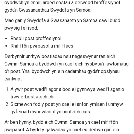
byddwch yn ennill arbed costau a delwedd broffesiynol
gyda'n Gwasanaethau Swyddfa yn Samoa.
Mae gan y Swyddfa â Gwasanaeth yn Samoa sawl budd
pwysig fel isod:
Rheoli post proffesiynol
Rhif ffôn pwrpasol a rhif ffacs
Derbynnir unrhyw bostiadau neu negeswyr ar ran eich
Cwmni Samoa a byddwch yn cael eich hysbysu'n awtomatig
o'r post. Yna, byddwch yn ein cadarnhau gyda'r opsiynau
canlynol;
A yw'r post wedi'i agor a bod ei gynnwys wedi'i sganio
trwy e-bost atoch chi
Sicrhewch fod y post yn cael ei anfon ymlaen i unrhyw
gyfeiriad rhyngwladol yn unol â'ch cais
Ar ben hynny, bydd eich Cwmni Samoa yn cael rhif ffôn
pwrpasol. A bydd y galwadau yn cael eu derbyn gan ein