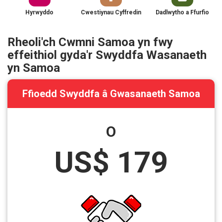
Hyrwyddo
Cwestiynau Cyffredin
Dadlwytho a Ffurfio
Rheoli'ch Cwmni Samoa yn fwy
effeithiol gyda'r Swyddfa Wasanaeth
yn Samoa
Ffioedd Swyddfa â Gwasanaeth Samoa
O
US$ 179