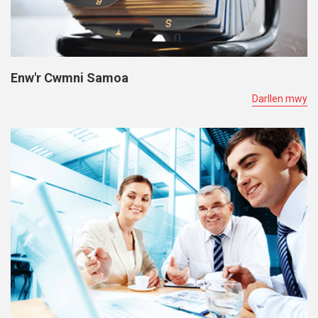
Enw'r Cwmni Samoa
Darllen mwy