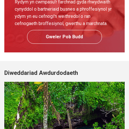
Rydym yn cwmpasu'r farchnad gyda rhwydwaith
cynyddol o bartneriaid busnes a phroffesiynol yr
ydym yn eu cefnogi'n weithredol o ran
cefnogaeth broffesiynol, gwerthu a marchnata.
Gweler Pob Budd
Diweddariad Awdurdodaeth