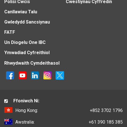
Polisi Cwcis
Cwestiynau Cyffredin
Canllawiau Talu
Gwledydd Sancsiynau
FATF
Un Diogelu One IBC
Ymwadiad Cyfreithiol
Rhwydwaith Cymdeithasol
Ffoniwch Ni:
Hong Kong:
+852 3702 1796
Awstralia:
+61 390 185 385