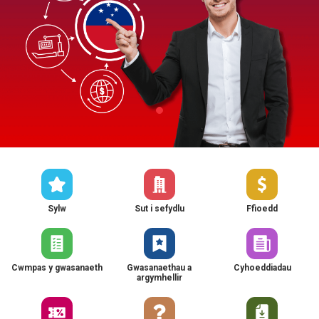
Sylw
Sut i sefydlu
Ffioedd
Cwmpas y gwasanaeth
Gwasanaethau a
Cyhoeddiadau
argymhellir