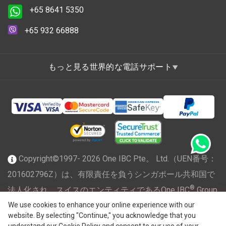
+65 8641 5350
+65 932 66888
もっと見る世界的な電話サポート
Copyright©1997- 2026 One IBC Pte。 Ltd.（UEN番号：
201602796Z）は、有限責任を負うシンガポール共和国で
®
法人化され、スイスのエンティティであるOne IBC
Group
We use cookies to enhance your online experience with our
("
One IBC Limited
")に所属する独立した独立した法人の
website. By selecting "Continue," you acknowledge that you
One IBCネットワークのメンバーファームです。全著作権